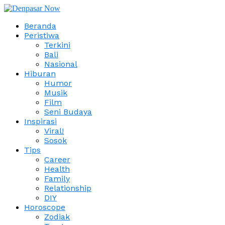
Beranda
Peristiwa
Terkini
Bali
Nasional
Hiburan
Humor
Musik
Film
Seni Budaya
Inspirasi
Viral!
Sosok
Tips
Career
Health
Family
Relationship
DIY
Horoscope
Zodiak