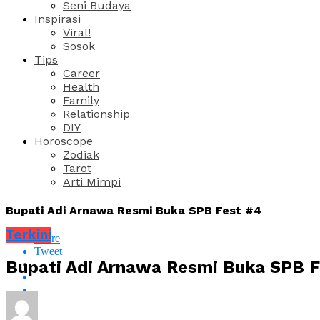
Seni Budaya
Inspirasi
Viral!
Sosok
Tips
Career
Health
Family
Relationship
DIY
Horoscope
Zodiak
Tarot
Arti Mimpi
Bupati Adi Arnawa Resmi Buka SPB Fest #4
Terkini
Share
Tweet
Bupati Adi Arnawa Resmi Buka SPB F