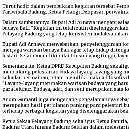
Turut hadir dalam pembukaan kegiatan tersebut Pemb
Pariwisata Badung, Ketua Pelangi Denpasar, perwakila
Dalam sambutannya, Bupati Adi Arnawa mengapresiasi
budaya Bali. “Kegiatan ini telah rutin diselenggara
Pelayang Badung yang tetap konsisten melaksanakan lo
Bupati Adi Arnawa menyebutkan, penyelenggaraan lomba
menjaga warisan budaya Bali agar tetap hidup di teng
lestari. Selain memiliki nilai filosofi yang tinggi, l
Sementara itu, Ketua DPRD Kabupaten Badung sekali
mendukung pelestarian budaya layang-layang yang memil
sekadar permainan, tetapi memiliki makna filosofis d
“Layang-layang merupakan warisan budaya yang harus
para leluhur. Budaya, adat, dan seni merupakan satu k
Anom Gumanti juga mengenang pengalamannya sebaga
merupakan hasil perjalanan panjang para pelestari
terhadap berbagai kegiatan yang diselenggarakan Sek
Ketua Sekaa Pelayang Badung sekaligus Ketua Panitia
Badung Utara hingga Badung Selatan dalam melestarik