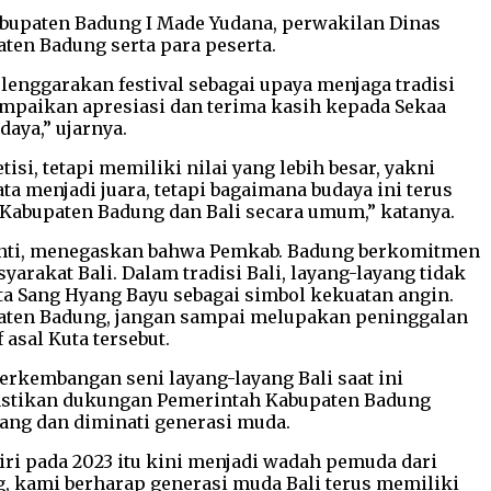
bupaten Badung I Made Yudana, perwakilan Dinas
ten Badung serta para peserta.
enggarakan festival sebagai upaya menjaga tradisi
ampaikan apresiasi dan terima kasih kepada Sekaa
aya,” ujarnya.
i, tetapi memiliki nilai yang lebih besar, yakni
 menjadi juara, tetapi bagaimana budaya ini terus
ata Kabupaten Badung dan Bali secara umum,” katanya.
manti, menegaskan bahwa Pemkab. Badung berkomitmen
arakat Bali. Dalam tradisi Bali, layang-layang tidak
rta Sang Hyang Bayu sebagai simbol kekuatan angin.
upaten Badung, jangan sampai melupakan peninggalan
 asal Kuta tersebut.
embangan seni layang-layang Bali saat ini
mastikan dukungan Pemerintah Kabupaten Badung
bang dan diminati generasi muda.
iri pada 2023 itu kini menjadi wadah pemuda dari
g, kami berharap generasi muda Bali terus memiliki