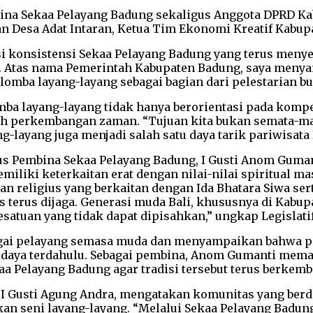
ina Sekaa Pelayang Badung sekaligus Anggota DPRD Ka
n Desa Adat Intaran, Ketua Tim Ekonomi Kreatif Kabupa
 konsistensi Sekaa Pelayang Badung yang terus menyel
kan. Atas nama Pemerintah Kabupaten Badung, saya meny
mba layang-layang sebagai bagian dari pelestarian bud
 layang-layang tidak hanya berorientasi pada kompetis
ah perkembangan zaman. “Tujuan kita bukan semata-mata
ayang-layang juga menjadi salah satu daya tarik pariwis
gus Pembina Sekaa Pelayang Badung, I Gusti Anom Gu
iki keterkaitan erat dengan nilai-nilai spiritual masy
an religius yang berkaitan dengan Ida Bhatara Siwa se
 terus dijaga. Generasi muda Bali, khususnya di Kab
esatuan yang tidak dapat dipisahkan,” ungkap Legislatif
i pelayang semasa muda dan menyampaikan bahwa perk
 budaya terdahulu. Sebagai pembina, Anom Gumanti me
aa Pelayang Badung agar tradisi tersebut terus berkem
, I Gusti Agung Andra, mengatakan komunitas yang berd
an seni layang-layang. “Melalui Sekaa Pelayang Badun