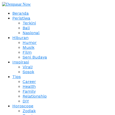
Beranda
Peristiwa
Terkini
Bali
Nasional
Hiburan
Humor
Musik
Film
Seni Budaya
Inspirasi
Viral!
Sosok
Tips
Career
Health
Family
Relationship
DIY
Horoscope
Zodiak