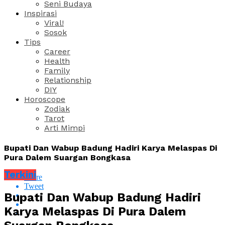
Seni Budaya
Inspirasi
Viral!
Sosok
Tips
Career
Health
Family
Relationship
DIY
Horoscope
Zodiak
Tarot
Arti Mimpi
Bupati Dan Wabup Badung Hadiri Karya Melaspas Di
Pura Dalem Suargan Bongkasa
Terkini
Share
Tweet
Bupati Dan Wabup Badung Hadiri
Karya Melaspas Di Pura Dalem