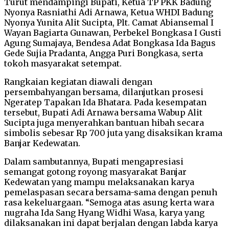
Turut mendampingi Bupati, Ketua TP PKK Badung
Nyonya Rasniathi Adi Arnawa, Ketua WHDI Badung
Nyonya Yunita Alit Sucipta, Plt. Camat Abiansemal I
Wayan Bagiarta Gunawan, Perbekel Bongkasa I Gusti
Agung Sumajaya, Bendesa Adat Bongkasa Ida Bagus
Gede Sujia Pradanta, Angga Puri Bongkasa, serta
tokoh masyarakat setempat.
Rangkaian kegiatan diawali dengan
persembahyangan bersama, dilanjutkan prosesi
Ngeratep Tapakan Ida Bhatara. Pada kesempatan
tersebut, Bupati Adi Arnawa bersama Wabup Alit
Sucipta juga menyerahkan bantuan hibah secara
simbolis sebesar Rp 700 juta yang disaksikan krama
Banjar Kedewatan.
Dalam sambutannya, Bupati mengapresiasi
semangat gotong royong masyarakat Banjar
Kedewatan yang mampu melaksanakan karya
pemelaspasan secara bersama-sama dengan penuh
rasa kekeluargaan. “Semoga atas asung kerta wara
nugraha Ida Sang Hyang Widhi Wasa, karya yang
dilaksanakan ini dapat berjalan dengan labda karya