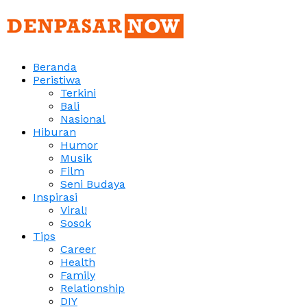
Beranda
Peristiwa
Terkini
Bali
Nasional
Hiburan
Humor
Musik
Film
Seni Budaya
Inspirasi
Viral!
Sosok
Tips
Career
Health
Family
Relationship
DIY