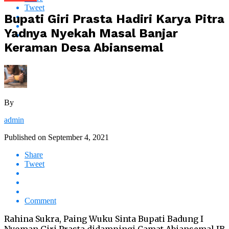
Tweet
Bupati Giri Prasta Hadiri Karya Pitra
Yadnya Nyekah Masal Banjar
Keraman Desa Abiansemal
By
admin
Published on
September 4, 2021
Share
Tweet
Comment
Rahina Sukra, Paing Wuku Sinta Bupati Badung I
Nyoman Giri Prasta didampingi Camat Abiansemal IB