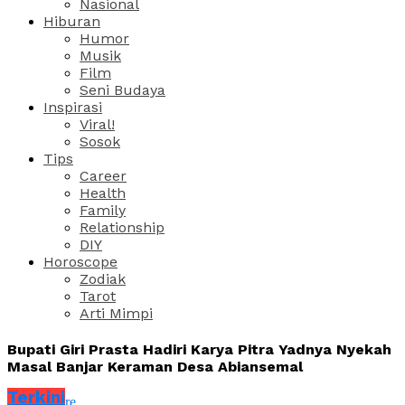
Nasional
Hiburan
Humor
Musik
Film
Seni Budaya
Inspirasi
Viral!
Sosok
Tips
Career
Health
Family
Relationship
DIY
Horoscope
Zodiak
Tarot
Arti Mimpi
Bupati Giri Prasta Hadiri Karya Pitra Yadnya Nyekah
Masal Banjar Keraman Desa Abiansemal
Terkini
Share