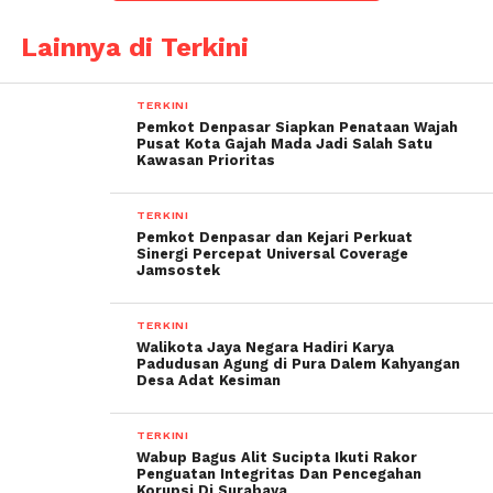
Lainnya di Terkini
TERKINI
Pemkot Denpasar Siapkan Penataan Wajah
Pusat Kota Gajah Mada Jadi Salah Satu
Kawasan Prioritas
TERKINI
Pemkot Denpasar dan Kejari Perkuat
Sinergi Percepat Universal Coverage
Jamsostek
TERKINI
Walikota Jaya Negara Hadiri Karya
Padudusan Agung di Pura Dalem Kahyangan
Desa Adat Kesiman
TERKINI
Wabup Bagus Alit Sucipta Ikuti Rakor
Penguatan Integritas Dan Pencegahan
Korupsi Di Surabaya