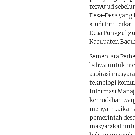
terwujud sebelu
Desa-Desa yang 
studi tiru terka
Desa Punggul g
Kabupaten Badu
Sementara Perb
bahwa untuk me
aspirasi masyar
teknologi komu
Informasi Mana
kemudahan warg
menyampaikan asp
pemerintah desa
masyarakat untu