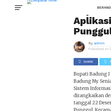
TERKINI
Bupati 
BERAND
Aplikas
HOROS
Punggu
By
admin
Published on
SHARE
Bupati Badung I
Badung Ny. Senia
Sistem Informas
dirangkaikan de
tanggal 22 Dese
Punggul, Kecamat