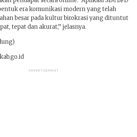
n pendapat secara online. “Aplikasi SIM BPD
i bentuk era komunikasi modern yang telah
an besar pada kultur birokrasi yang dituntut
at, tepat dan akurat,” jelasnya.
dung)
kab.go.id
ADVERTISEMENT