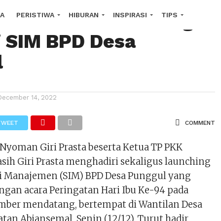
Giri Prasta Launching
A
PERISTIWA
HIBURAN
INSPIRASI
TIPS
i SIM BPD Desa
COPE
l
December 14, 2022
TWEET
COMMENT
 Nyoman Giri Prasta beserta Ketua TP PKK
sih Giri Prasta menghadiri sekaligus launching
i Manajemen (SIM) BPD Desa Punggul yang
ngan acara Peringatan Hari Ibu Ke-94 pada
mber mendatang, bertempat di Wantilan Desa
an Abiansemal, Senin (12/12). Turut hadir