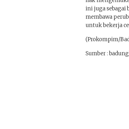
hak mengemukaka
ini juga sebaga
membawa perubah
untuk bekerja cep
(Prokompim/Ba
Sumber : badung