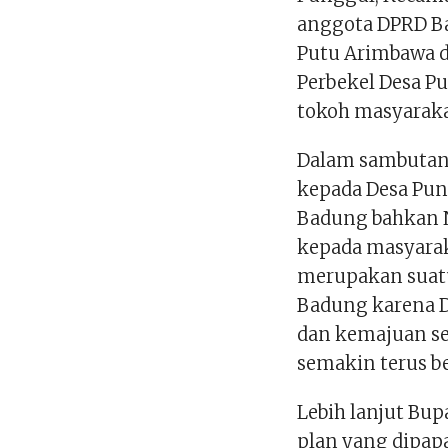
anggota DPRD Ba
Putu Arimbawa d
Perbekel Desa P
tokoh masyaraka
Dalam sambutann
kepada Desa Pung
Badung bahkan 
kepada masyaraka
merupakan suatu
Badung karena 
dan kemajuan s
semakin terus 
Lebih lanjut Bup
plan yang dipap