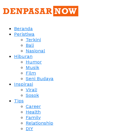
Beranda
Peristiwa
Terkini
Bali
Nasional
Hiburan
Humor
Musik
Film
Seni Budaya
Inspirasi
Viral!
Sosok
Tips
Career
Health
Family
Relationship
DIY