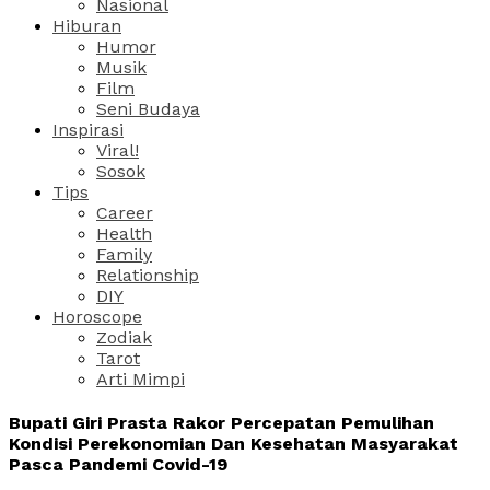
Nasional
Hiburan
Humor
Musik
Film
Seni Budaya
Inspirasi
Viral!
Sosok
Tips
Career
Health
Family
Relationship
DIY
Horoscope
Zodiak
Tarot
Arti Mimpi
Bupati Giri Prasta Rakor Percepatan Pemulihan
Kondisi Perekonomian Dan Kesehatan Masyarakat
Pasca Pandemi Covid-19