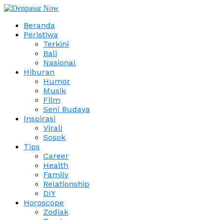
Beranda
Peristiwa
Terkini
Bali
Nasional
Hiburan
Humor
Musik
Film
Seni Budaya
Inspirasi
Viral!
Sosok
Tips
Career
Health
Family
Relationship
DIY
Horoscope
Zodiak