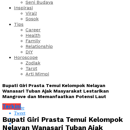
Seni Budaya
Inspirasi
Viral!
Sosok
Tips
Career
Health
Family
Relationship
DIY
Horoscope
Zodiak
Tarot
Arti Mimpi
Bupati Giri Prasta Temui Kelompok Nelayan
Wanasari Tuban Ajak Masyarakat Lestarikan
Mangrove dan Memanfaatkan Potensi Laut
Terkini
Share
Tweet
Bupati Giri Prasta Temui Kelompok
Nelayan Wanasari Tuban Ajak