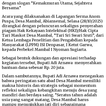
dengan slogan “Kemakmuran Utama, Sejahtera
Bersama.”
Acara yang dilaksanakan di Lapangan Serma Anom
Puspa, Desa Mambal, Abiansemal, Selasa (28/10/2025)
dirangkai dengan peluncuran sekaligus penyerahan
piagam Hak Kekayaan Intelektual (HKI)/Hak Cipta
Tari Maskot Desa Mambal, “Tari Sri Swari Sruti”, dari
Ketua Lembaga Penelitian dan Pengabdian kepada
Masyarakat (LPPM) ISI Denpasar, I Ketut Garwa,
kepada Perbekel Mambal I Nyoman Sugiarta.
Sebagai bentuk dukungan dan apresiasi terhadap
kegiatan tersebut, Bupati Adi Arnawa menyerahkan
bantuan dana sebesar Rp. 20 juta.
Dalam sambutannya, Bupati Adi Arnawa menegaskan
bahwa peringatan satu abad Desa Mambal memiliki
makna historis dan strategis sebagai momentum
refleksi sekaligus kebangkitan menuju desa yang
mandiri dan berdaya saing. “Seratus tahun adalah
usia yang sangat matang, Desa Mambal harus
mampu menunjukkan jati diri sebagaimana