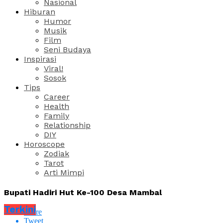
Nasional
Hiburan
Humor
Musik
Film
Seni Budaya
Inspirasi
Viral!
Sosok
Tips
Career
Health
Family
Relationship
DIY
Horoscope
Zodiak
Tarot
Arti Mimpi
Bupati Hadiri Hut Ke-100 Desa Mambal
Terkini
Share
Tweet