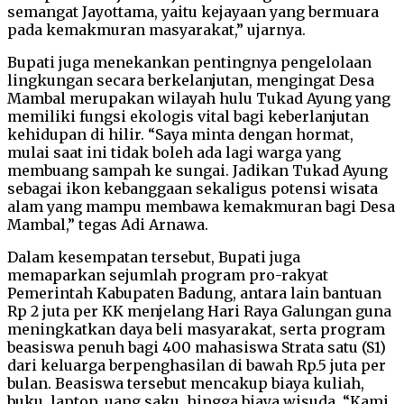
semangat Jayottama, yaitu kejayaan yang bermuara
pada kemakmuran masyarakat,” ujarnya.
Bupati juga menekankan pentingnya pengelolaan
lingkungan secara berkelanjutan, mengingat Desa
Mambal merupakan wilayah hulu Tukad Ayung yang
memiliki fungsi ekologis vital bagi keberlanjutan
kehidupan di hilir. “Saya minta dengan hormat,
mulai saat ini tidak boleh ada lagi warga yang
membuang sampah ke sungai. Jadikan Tukad Ayung
sebagai ikon kebanggaan sekaligus potensi wisata
alam yang mampu membawa kemakmuran bagi Desa
Mambal,” tegas Adi Arnawa.
Dalam kesempatan tersebut, Bupati juga
memaparkan sejumlah program pro-rakyat
Pemerintah Kabupaten Badung, antara lain bantuan
Rp 2 juta per KK menjelang Hari Raya Galungan guna
meningkatkan daya beli masyarakat, serta program
beasiswa penuh bagi 400 mahasiswa Strata satu (S1)
dari keluarga berpenghasilan di bawah Rp.5 juta per
bulan. Beasiswa tersebut mencakup biaya kuliah,
buku, laptop, uang saku, hingga biaya wisuda. “Kami