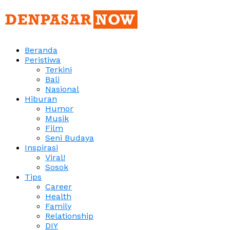
Beranda
Peristiwa
Terkini
Bali
Nasional
Hiburan
Humor
Musik
Film
Seni Budaya
Inspirasi
Viral!
Sosok
Tips
Career
Health
Family
Relationship
DIY