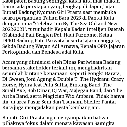
Kabupaten Badung sehingga kalau kita mau makan
harus ada persiapan yang lengkap di dapur,” ujar
Bupati Badung Nyoman Giri Prasta saat membuka
acara pergantian Tahun Baru 2023 di Pantai Kuta
dengan tema “Celebration By The Sea Old and New
2022-2023”. turut hadir Kepala Badan Intelijen Daerah
(Kabinda) Bali Brigjen Pol. Hadi Purnomo, Ketua
DPRD Badung Putu Parwata beserta jajaran anggota,
Sekda Badung Wayan Adi Arnawa, Kepala OPD, jajaran
Forkopimda dan Bendesa adat Kuta.
Acara yang diinisiasi oleh Dinas Pariwisata Badung
bersama stakeholder terkait ini, menghadirkan
sejumlah bintang kenamaan, seperti Pongki Barata,
DJ Gween, Joni Agung & Double T, The Hydrant, Crazy
Horse, Hydra feat Putu Sutha, Bintang Band, The
Small Axe, Bob Dinar, DJ War, Majegau Band, dan The
Artha Band, serta Magician Wix Ambara. Tidak hanya
itu, di area Pasar Seni dan Tsunami Shelter Pantai
Kuta juga mengadakan pesta kembang api.
Bupati Giri Prasta juga menyampaikan bahwa
pihaknya fokus dalam menata kawasan Samigita