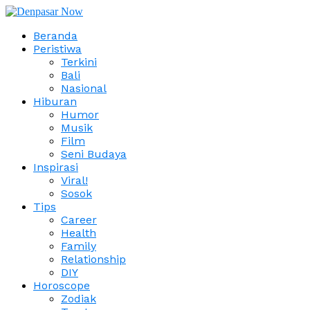
Beranda
Peristiwa
Terkini
Bali
Nasional
Hiburan
Humor
Musik
Film
Seni Budaya
Inspirasi
Viral!
Sosok
Tips
Career
Health
Family
Relationship
DIY
Horoscope
Zodiak