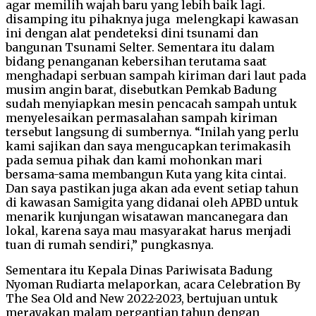
agar memilih wajah baru yang lebih baik lagi.
disamping itu pihaknya juga melengkapi kawasan
ini dengan alat pendeteksi dini tsunami dan
bangunan Tsunami Selter. Sementara itu dalam
bidang penanganan kebersihan terutama saat
menghadapi serbuan sampah kiriman dari laut pada
musim angin barat, disebutkan Pemkab Badung
sudah menyiapkan mesin pencacah sampah untuk
menyelesaikan permasalahan sampah kiriman
tersebut langsung di sumbernya. “Inilah yang perlu
kami sajikan dan saya mengucapkan terimakasih
pada semua pihak dan kami mohonkan mari
bersama-sama membangun Kuta yang kita cintai.
Dan saya pastikan juga akan ada event setiap tahun
di kawasan Samigita yang didanai oleh APBD untuk
menarik kunjungan wisatawan mancanegara dan
lokal, karena saya mau masyarakat harus menjadi
tuan di rumah sendiri,” pungkasnya.
Sementara itu Kepala Dinas Pariwisata Badung
Nyoman Rudiarta melaporkan, acara Celebration By
The Sea Old and New 2022-2023, bertujuan untuk
merayakan malam pergantian tahun dengan