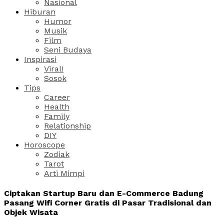
Nasional
Hiburan
Humor
Musik
Film
Seni Budaya
Inspirasi
Viral!
Sosok
Tips
Career
Health
Family
Relationship
DIY
Horoscope
Zodiak
Tarot
Arti Mimpi
Ciptakan Startup Baru dan E-Commerce Badung
Pasang Wifi Corner Gratis di Pasar Tradisional dan
Objek Wisata