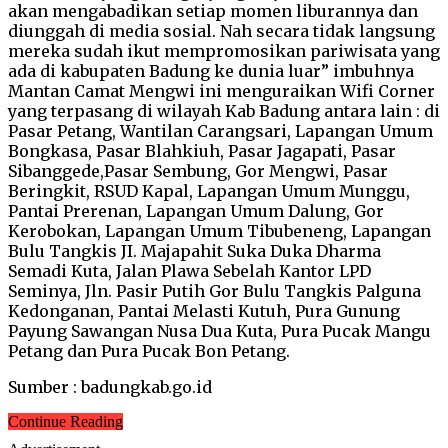
akan mengabadikan setiap momen liburannya dan
diunggah di media sosial. Nah secara tidak langsung
mereka sudah ikut mempromosikan pariwisata yang
ada di kabupaten Badung ke dunia luar” imbuhnya
Mantan Camat Mengwi ini menguraikan Wifi Corner
yang terpasang di wilayah Kab Badung antara lain : di
Pasar Petang, Wantilan Carangsari, Lapangan Umum
Bongkasa, Pasar Blahkiuh, Pasar Jagapati, Pasar
Sibanggede,Pasar Sembung, Gor Mengwi, Pasar
Beringkit, RSUD Kapal, Lapangan Umum Munggu,
Pantai Prerenan, Lapangan Umum Dalung, Gor
Kerobokan, Lapangan Umum Tibubeneng, Lapangan
Bulu Tangkis JI. Majapahit Suka Duka Dharma
Semadi Kuta, Jalan Plawa Sebelah Kantor LPD
Seminya, Jln. Pasir Putih Gor Bulu Tangkis Palguna
Kedonganan, Pantai Melasti Kutuh, Pura Gunung
Payung Sawangan Nusa Dua Kuta, Pura Pucak Mangu
Petang dan Pura Pucak Bon Petang.
Sumber : badungkab.go.id
Continue Reading