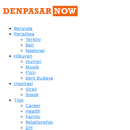
Beranda
Peristiwa
Terkini
Bali
Nasional
Hiburan
Humor
Musik
Film
Seni Budaya
Inspirasi
Viral!
Sosok
Tips
Career
Health
Family
Relationship
DIY