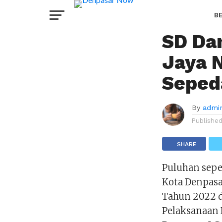
TERKINI
Diikut
B
SD Da
H
Jaya 
Sepeda
By
admi
Publishe
SHARE
Puluhan seped
Kota Denpasa
Tahun 2022 d
Pelaksanaan P