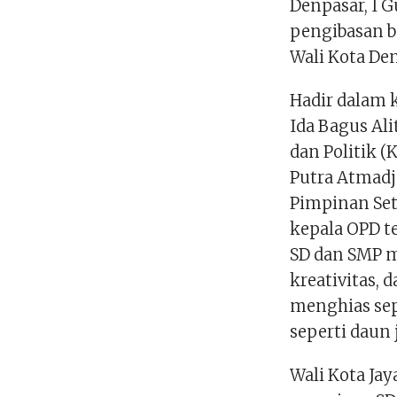
Denpasar, I 
pengibasan be
Wali Kota De
Hadir dalam 
Ida Bagus Al
dan Politik 
Putra Atmadj
Pimpinan Set
kepala OPD te
SD dan SMP m
kreativitas, 
menghias se
seperti daun 
Wali Kota Ja