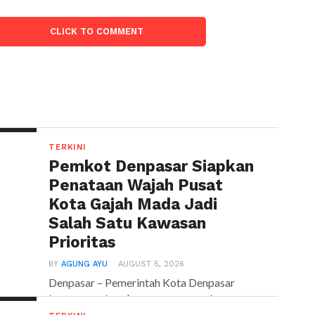
CLICK TO COMMENT
TERKINI
Pemkot Denpasar Siapkan
Penataan Wajah Pusat
Kota Gajah Mada Jadi
Salah Satu Kawasan
Prioritas
BY
AGUNG AYU
AUGUST 5, 2026
Denpasar – Pemerintah Kota Denpasar
terus mematangkan rencana penataan
wajah pusat kota sebagai upaya