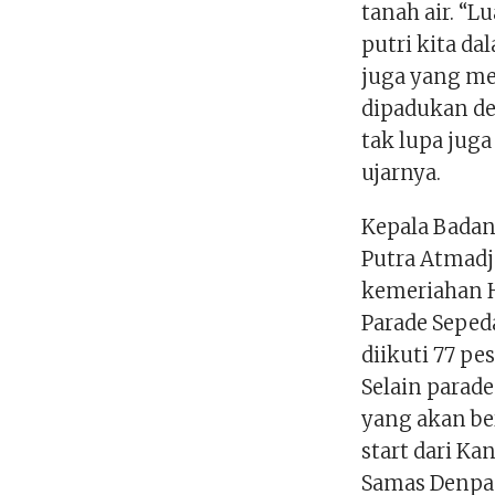
tanah air. “L
putri kita d
juga yang me
dipadukan de
tak lupa juga
ujarnya.
Kepala Bada
Putra Atmad
kemeriahan H
Parade Seped
diikuti 77 pe
Selain parade
yang akan b
start dari Ka
Samas Denpas