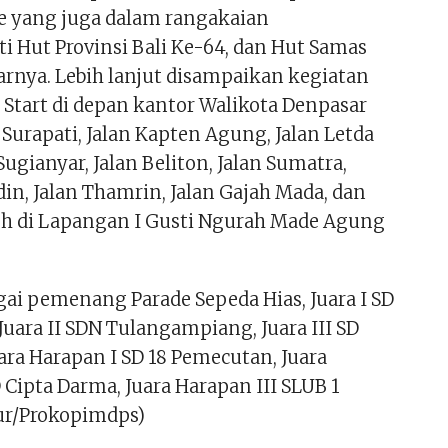
de yang juga dalam rangakaian
 Hut Provinsi Bali Ke-64, dan Hut Samas
arnya. Lebih lanjut disampaikan kegiatan
 Start di depan kantor Walikota Denpasar
Surapati, Jalan Kapten Agung, Jalan Letda
Sugianyar, Jalan Beliton, Jalan Sumatra,
in, Jalan Thamrin, Jalan Gajah Mada, dan
sh di Lapangan I Gusti Ngurah Made Agung
gai pemenang Parade Sepeda Hias, Juara I SD
 Juara II SDN Tulangampiang, Juara III SD
ara Harapan I SD 18 Pemecutan, Juara
 Cipta Darma, Juara Harapan III SLUB 1
ur/Prokopimdps)