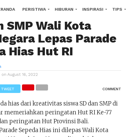
i 77 Peserta Siswa
ERANDA
PERISTIWA
HIBURAN
INSPIRASI
TIPS
n SMP Wali Kota
OROSCOPE
Negara Lepas Parade
 Hias Hut RI
n
d on
August 16, 2022
TWEET
COMMENT
a hias dari kreativitas siswa SD dan SMP di
r memeriahkan peringatan Hut RI Ke-77
an peringatan Hut Provinsi Bali.
arade Sepeda Hias ini dilepas Wali Kota