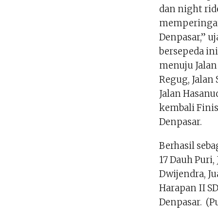
dan night ri
memperingati
Denpasar,” uj
bersepeda ini
menuju Jalan 
Regug, Jalan 
Jalan Hasanud
kembali Fini
Denpasar.
Berhasil seba
17 Dauh Puri,
Dwijendra, Ju
Harapan II SD
Denpasar. (P