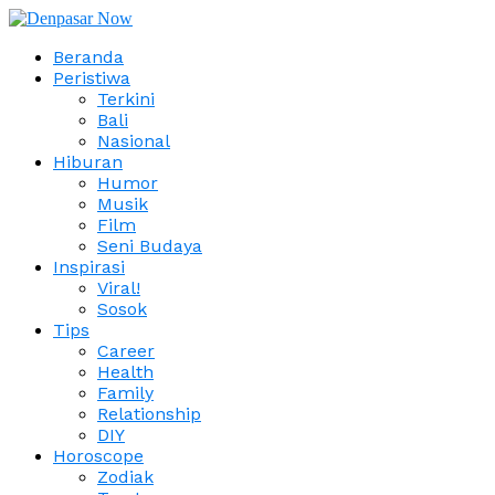
Beranda
Peristiwa
Terkini
Bali
Nasional
Hiburan
Humor
Musik
Film
Seni Budaya
Inspirasi
Viral!
Sosok
Tips
Career
Health
Family
Relationship
DIY
Horoscope
Zodiak