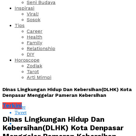
Seni Budaya
Inspirasi
Viral!
Sosok
Tips
Career
Health
Family
Relationship
DIY
Horoscope
Zodiak
Tarot
Arti Mimpi
Dinas Lingkungan Hidup Dan Kebersihan(DLHK) Kota
Denpasar Menggelar Pameran Kebersihan
Terkini
Share
Tweet
Dinas Lingkungan Hidup Dan
Kebersihan(DLHK) Kota Denpasar