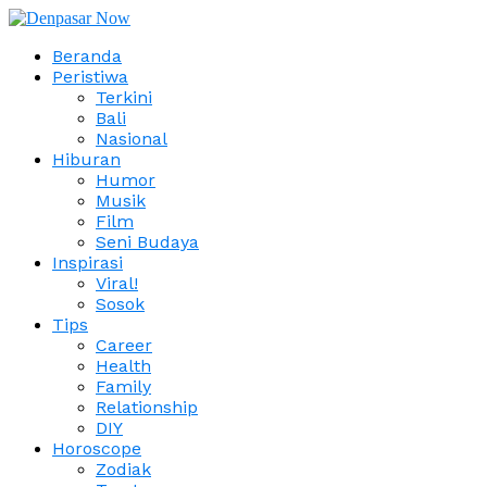
Beranda
Peristiwa
Terkini
Bali
Nasional
Hiburan
Humor
Musik
Film
Seni Budaya
Inspirasi
Viral!
Sosok
Tips
Career
Health
Family
Relationship
DIY
Horoscope
Zodiak