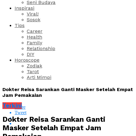
Seni Budaya
Inspirasi
Viral!
Sosok
Tips
Career
Health
Family
Relationship
DIY
Horoscope
Zodiak
Tarot
Arti Mimpi
Dokter Reisa Sarankan Ganti Masker Setelah Empat
Jam Pemakaian
Terkini
Share
Tweet
Dokter Reisa Sarankan Ganti
Masker Setelah Empat Jam