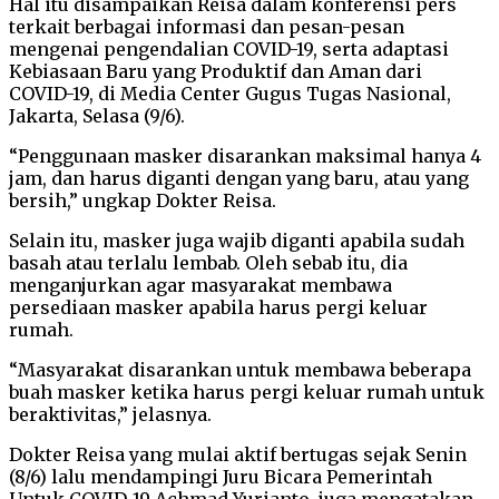
Hal itu disampaikan Reisa dalam konferensi pers
terkait berbagai informasi dan pesan-pesan
mengenai pengendalian COVID-19, serta adaptasi
Kebiasaan Baru yang Produktif dan Aman dari
COVID-19, di Media Center Gugus Tugas Nasional,
Jakarta, Selasa (9/6).
“Penggunaan masker disarankan maksimal hanya 4
jam, dan harus diganti dengan yang baru, atau yang
bersih,” ungkap Dokter Reisa.
Selain itu, masker juga wajib diganti apabila sudah
basah atau terlalu lembab. Oleh sebab itu, dia
menganjurkan agar masyarakat membawa
persediaan masker apabila harus pergi keluar
rumah.
“Masyarakat disarankan untuk membawa beberapa
buah masker ketika harus pergi keluar rumah untuk
beraktivitas,” jelasnya.
Dokter Reisa yang mulai aktif bertugas sejak Senin
(8/6) lalu mendampingi Juru Bicara Pemerintah
Untuk COVID-19 Achmad Yurianto, juga mengatakan