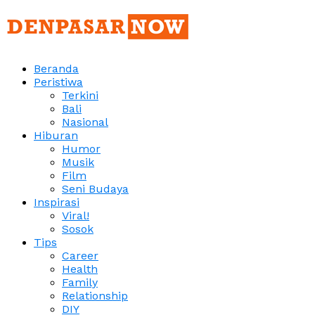
Beranda
Peristiwa
Terkini
Bali
Nasional
Hiburan
Humor
Musik
Film
Seni Budaya
Inspirasi
Viral!
Sosok
Tips
Career
Health
Family
Relationship
DIY