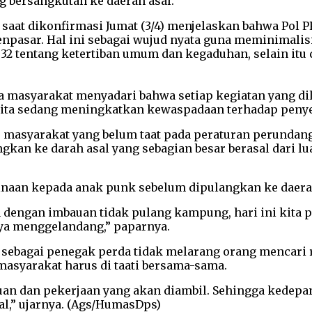
 bersangkutan ke daerah asal.
saat dikonfirmasi Jumat (3/4) menjelaskan bahwa Pol P
npasar. Hal ini sebagai wujud nyata guna meminimalis
32 tentang ketertiban umum dan kegaduhan, selain itu 
a masyarakat menyadari bahwa setiap kegiatan yang di
kita sedang meningkatkan kewaspadaan terhadap penyeb
tas masyarakat yang belum taat pada peraturan perunda
gkan ke darah asal yang sebagian besar berasal dari lua
inaan kepada anak punk sebelum dipulangkan ke daera
n dengan imbauan tidak pulang kampung, hari ini kita p
ya menggelandang,” paparnya.
ebagai penegak perda tidak melarang orang mencari re
asyarakat harus di taati bersama-sama.
juan dan pekerjaan yang akan diambil. Sehingga kedepa
,” ujarnya. (Ags/HumasDps)