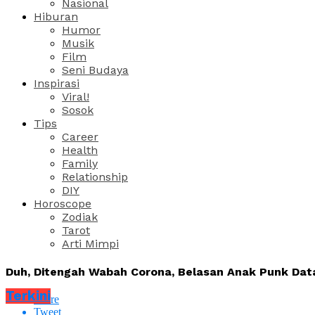
Nasional
Hiburan
Humor
Musik
Film
Seni Budaya
Inspirasi
Viral!
Sosok
Tips
Career
Health
Family
Relationship
DIY
Horoscope
Zodiak
Tarot
Arti Mimpi
Duh, Ditengah Wabah Corona, Belasan Anak Punk Data
Terkini
Share
Tweet