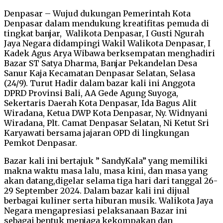
Denpasar – Wujud dukungan Pemerintah Kota
Denpasar dalam mendukung kreatifitas pemuda di
tingkat banjar, Walikota Denpasar, I Gusti Ngurah
Jaya Negara didampingi Wakil Walikota Denpasar, I
Kadek Agus Arya Wibawa berksempatan menghadiri
Bazar ST Satya Dharma, Banjar Pekandelan Desa
Sanur Kaja Kecamatan Denpasar Selatan, Selasa
(24/9). Turut Hadir dalam bazar kali ini Anggota
DPRD Provinsi Bali, AA Gede Agung Suyoga,
Sekertaris Daerah Kota Denpasar, Ida Bagus Alit
Wiradana, Ketua DWP Kota Denpasar, Ny. Widnyani
Wiradana, Plt. Camat Denpasar Selatan, Ni Ketut Sri
Karyawati bersama jajaran OPD di lingkungan
Pemkot Denpasar.
Bazar kali ini bertajuk ” SandyKala” yang memiliki
makna waktu masa lalu, masa kini, dan masa yang
akan datang,digelar selama tiga hari dari tanggal 26-
29 September 2024. Dalam bazar kali ini dijual
berbagai kuliner serta hiburan musik. Walikota Jaya
Negara mengapresiasi pelaksanaan Bazar ini
sebagai bentuk menjaga kekompakan dan