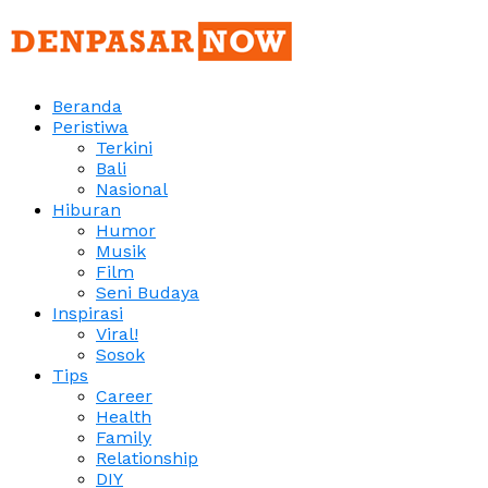
Beranda
Peristiwa
Terkini
Bali
Nasional
Hiburan
Humor
Musik
Film
Seni Budaya
Inspirasi
Viral!
Sosok
Tips
Career
Health
Family
Relationship
DIY