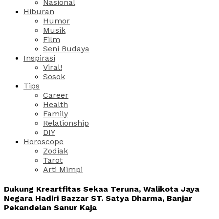
Nasional
Hiburan
Humor
Musik
Film
Seni Budaya
Inspirasi
Viral!
Sosok
Tips
Career
Health
Family
Relationship
DIY
Horoscope
Zodiak
Tarot
Arti Mimpi
Dukung Kreartfitas Sekaa Teruna, Walikota Jaya
Negara Hadiri Bazzar ST. Satya Dharma, Banjar
Pekandelan Sanur Kaja