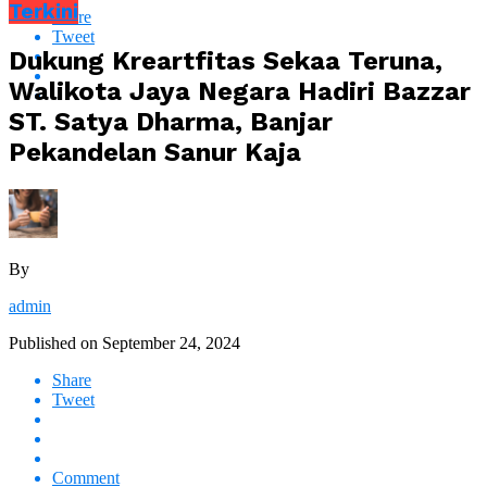
Terkini
Share
Tweet
Dukung Kreartfitas Sekaa Teruna,
Walikota Jaya Negara Hadiri Bazzar
ST. Satya Dharma, Banjar
Pekandelan Sanur Kaja
By
admin
Published on
September 24, 2024
Share
Tweet
Comment