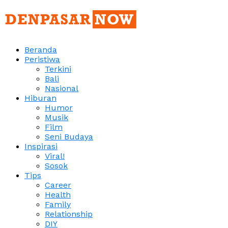
Beranda
Peristiwa
Terkini
Bali
Nasional
Hiburan
Humor
Musik
Film
Seni Budaya
Inspirasi
Viral!
Sosok
Tips
Career
Health
Family
Relationship
DIY