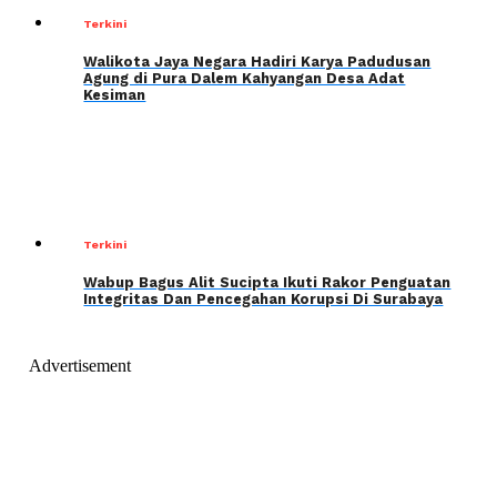
Terkini
Walikota Jaya Negara Hadiri Karya Padudusan
Agung di Pura Dalem Kahyangan Desa Adat
Kesiman
Terkini
Wabup Bagus Alit Sucipta Ikuti Rakor Penguatan
Integritas Dan Pencegahan Korupsi Di Surabaya
Advertisement