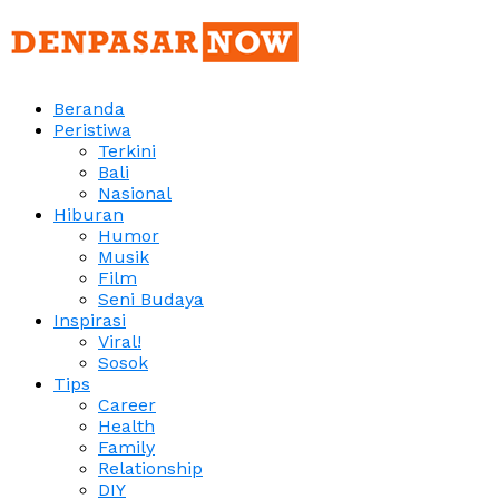
Beranda
Peristiwa
Terkini
Bali
Nasional
Hiburan
Humor
Musik
Film
Seni Budaya
Inspirasi
Viral!
Sosok
Tips
Career
Health
Family
Relationship
DIY