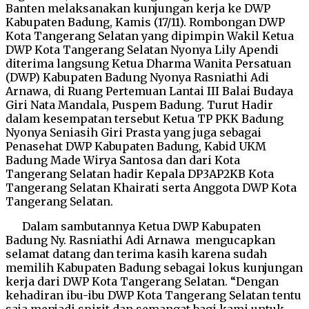
Banten melaksanakan kunjungan kerja ke DWP
Kabupaten Badung, Kamis (17/11). Rombongan DWP
Kota Tangerang Selatan yang dipimpin Wakil Ketua
DWP Kota Tangerang Selatan Nyonya Lily Apendi
diterima langsung Ketua Dharma Wanita Persatuan
(DWP) Kabupaten Badung Nyonya Rasniathi Adi
Arnawa, di Ruang Pertemuan Lantai III Balai Budaya
Giri Nata Mandala, Puspem Badung. Turut Hadir
dalam kesempatan tersebut Ketua TP PKK Badung
Nyonya Seniasih Giri Prasta yang juga sebagai
Penasehat DWP Kabupaten Badung, Kabid UKM
Badung Made Wirya Santosa dan dari Kota
Tangerang Selatan hadir Kepala DP3AP2KB Kota
Tangerang Selatan Khairati serta Anggota DWP Kota
Tangerang Selatan.
Dalam sambutannya Ketua DWP Kabupaten
Badung Ny. Rasniathi Adi Arnawa mengucapkan
selamat datang dan terima kasih karena sudah
memilih Kabupaten Badung sebagai lokus kunjungan
kerja dari DWP Kota Tangerang Selatan. “Dengan
kehadiran ibu-ibu DWP Kota Tangerang Selatan tentu
saja menjadi spirit dan semangat bagi kami untuk