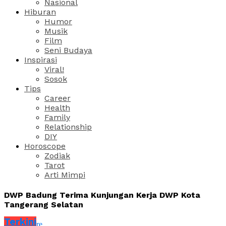
Nasional
Hiburan
Humor
Musik
Film
Seni Budaya
Inspirasi
Viral!
Sosok
Tips
Career
Health
Family
Relationship
DIY
Horoscope
Zodiak
Tarot
Arti Mimpi
DWP Badung Terima Kunjungan Kerja DWP Kota
Tangerang Selatan
Terkini
Share