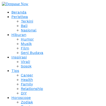
Beranda
Peristiwa
Terkini
Bali
Nasional
Hiburan
Humor
Musik
Film
Seni Budaya
Inspirasi
Viral!
Sosok
Tips
Career
Health
Family
Relationship
DIY
Horoscope
Zodiak