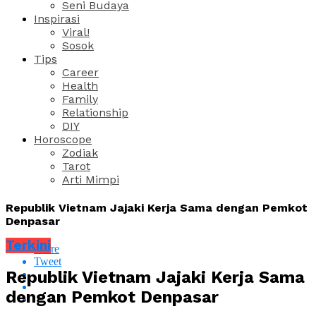
Seni Budaya
Inspirasi
Viral!
Sosok
Tips
Career
Health
Family
Relationship
DIY
Horoscope
Zodiak
Tarot
Arti Mimpi
Republik Vietnam Jajaki Kerja Sama dengan Pemkot
Denpasar
Terkini
Share
Tweet
Republik Vietnam Jajaki Kerja Sama
dengan Pemkot Denpasar