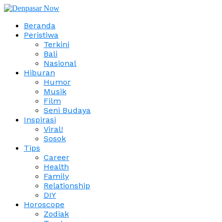
Beranda
Peristiwa
Terkini
Bali
Nasional
Hiburan
Humor
Musik
Film
Seni Budaya
Inspirasi
Viral!
Sosok
Tips
Career
Health
Family
Relationship
DIY
Horoscope
Zodiak