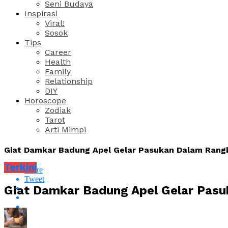
Seni Budaya
Inspirasi
Viral!
Sosok
Tips
Career
Health
Family
Relationship
DIY
Horoscope
Zodiak
Tarot
Arti Mimpi
Giat Damkar Badung Apel Gelar Pasukan Dalam Ran
Terkini
Share
Tweet
Giat Damkar Badung Apel Gelar Pas