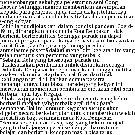
pengembangan sekaligus pelestarian seni Gong
Kebyar. Sehingga mampu memberikan kesempatan
kepada para generasi muda menujukkan tehniknya
serta memanfaatkan olah kreativitas dalam permainan
Gong Kebyar.
Lebih lanjut dijelaskan, dalam kondisi pandemi Covid-
19 ini, diharapkan anak muda Kota Denpasar tidak
berhenti berkreatifitas. Sehingga parade ini dapat
menjadi program padat karya berbasis seni budaya dan
kreatifitas. Jaya Negara juga mengapresiasi
antusiasme peserta dalam mengikuti kegiatan ini yang
telah menunjukan performa yang terbaik.
“Sebagai Kota yang heterogen, parade ini
dilaksanakan pembinaan untuk disiapkan sebagai
Duta Kota Denpasar kedepannya, kami bangga melihat
anak-anak muda tetap berkreatifitas dan tidak
kehilangan jati diri, bahkan semua peserta
penampilannya luar biasa, parade gong kebyar ini
merupakan momentum pembinaan ciptakan bibit seni
terbaik,” ujar Jaya Negara.
Pihaknya juga mengajak seluruh peserta yang belum
berhasil menjadi yang terbaik agar tidak patah
semangat. Hal ini lantaran kegiatan serupa akan
digelar secara berkelanjutan untuk memberikan wadah
kreatifitas bagi seniman muda Kota Denpasar.
“Semua sekeha luar biasa, bagi yang belum menjadi
yang terbaik jangan patah semangat, harus terus
belajar dan berlatih, kedepan masih bisa terus