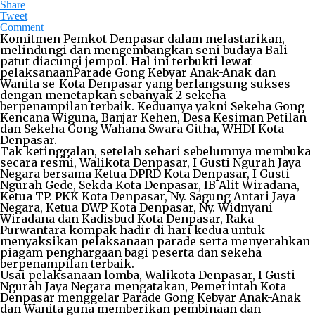
Share
Tweet
Comment
Komitmen Pemkot Denpasar dalam melastarikan,
melindungi dan mengembangkan seni budaya Bali
patut diacungi jempol. Hal ini terbukti lewat
pelaksanaanParade Gong Kebyar Anak-Anak dan
Wanita se-Kota Denpasar yang berlangsung sukses
dengan menetapkan sebanyak 2 sekeha
berpenampilan terbaik. Keduanya yakni Sekeha Gong
Kencana Wiguna, Banjar Kehen, Desa Kesiman Petilan
dan Sekeha Gong Wahana Swara Githa, WHDI Kota
Denpasar.
Tak ketinggalan, setelah sehari sebelumnya membuka
secara resmi, Walikota Denpasar, I Gusti Ngurah Jaya
Negara bersama Ketua DPRD Kota Denpasar, I Gusti
Ngurah Gede, Sekda Kota Denpasar, IB Alit Wiradana,
Ketua TP. PKK Kota Denpasar, Ny. Sagung Antari Jaya
Negara, Ketua DWP Kota Denpasar, Ny. Widnyani
Wiradana dan Kadisbud Kota Denpasar, Raka
Purwantara kompak hadir di hari kedua untuk
menyaksikan pelaksanaan parade serta menyerahkan
piagam penghargaan bagi peserta dan sekeha
berpenampilan terbaik.
Usai pelaksanaan lomba, Walikota Denpasar, I Gusti
Ngurah Jaya Negara mengatakan, Pemerintah Kota
Denpasar menggelar Parade Gong Kebyar Anak-Anak
dan Wanita guna memberikan pembinaan dan