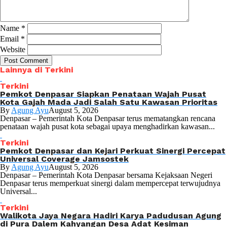
Name
*
Email
*
Website
Lainnya di Terkini
Terkini
Pemkot Denpasar Siapkan Penataan Wajah Pusat
Kota Gajah Mada Jadi Salah Satu Kawasan Prioritas
By
Agung Ayu
August 5, 2026
Denpasar – Pemerintah Kota Denpasar terus mematangkan rencana
penataan wajah pusat kota sebagai upaya menghadirkan kawasan...
Terkini
Pemkot Denpasar dan Kejari Perkuat Sinergi Percepat
Universal Coverage Jamsostek
By
Agung Ayu
August 5, 2026
Denpasar – Pemerintah Kota Denpasar bersama Kejaksaan Negeri
Denpasar terus memperkuat sinergi dalam mempercepat terwujudnya
Universal...
Terkini
Walikota Jaya Negara Hadiri Karya Padudusan Agung
di Pura Dalem Kahyangan Desa Adat Kesiman