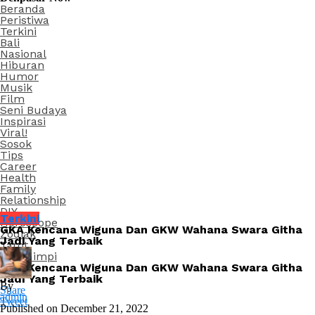
Beranda
Peristiwa
Terkini
Bali
Nasional
Hiburan
Humor
Musik
Film
Seni Budaya
Inspirasi
Viral!
Sosok
Tips
Career
Health
Family
Relationship
DIY
Terkini
Horoscope
GKA Kencana Wiguna Dan GKW Wahana Swara Githa
Zodiak
Jadi Yang Terbaik
Tarot
Arti Mimpi
GKA Kencana Wiguna Dan GKW Wahana Swara Githa
Jadi Yang Terbaik
By
Share
admin
Tweet
Published on
December 21, 2022