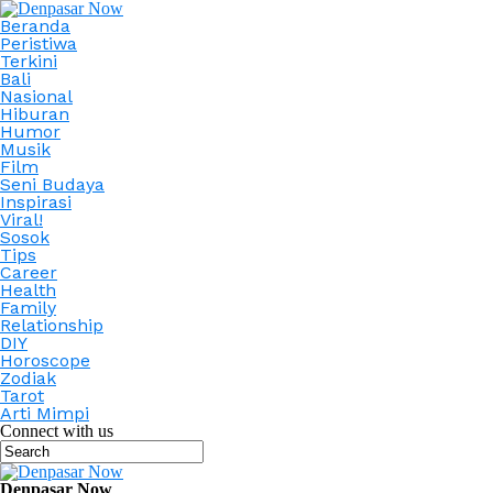
Beranda
Peristiwa
Terkini
Bali
Nasional
Hiburan
Humor
Musik
Film
Seni Budaya
Inspirasi
Viral!
Sosok
Tips
Career
Health
Family
Relationship
DIY
Horoscope
Zodiak
Tarot
Arti Mimpi
Connect with us
Denpasar Now