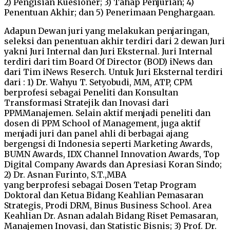
2) Pengisian Kuesioner; 3) Tahap Penjurian; 4)
Penentuan Akhir; dan 5) Penerimaan Penghargaan.
Adapun Dewan juri yang melakukan penjaringan,
seleksi dan penentuan akhir terdiri dari 2 dewan Juri
yakni Juri Internal dan Juri Eksternal. Juri Internal
terdiri dari tim Board Of Director (BOD) iNews dan
dari Tim iNews Reserch. Untuk Juri Eksternal terdiri
dari : 1) Dr. Wahyu T. Setyobudi, MM, ATP, CPM
berprofesi sebagai Peneliti dan Konsultan
Transformasi Stratejik dan Inovasi dari
PPMManajemen. Selain aktif menjadi peneliti dan
dosen di PPM School of Management, juga aktif
menjadi juri dan panel ahli di berbagai ajang
bergengsi di Indonesia seperti Marketing Awards,
BUMN Awards, IDX Channel Innovation Awards, Top
Digital Company Awards dan Apresiasi Koran Sindo;
2) Dr. Asnan Furinto, S.T.,MBA
yang berprofesi sebagai Dosen Tetap Program
Doktoral dan Ketua Bidang Keahlian Pemasaran
Strategis, Prodi DRM, Binus Business School. Area
Keahlian Dr. Asnan adalah Bidang Riset Pemasaran,
Manajemen Inovasi, dan Statistic Bisnis; 3) Prof. Dr.