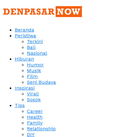
Beranda
Peristiwa
Terkini
Bali
Nasional
Hiburan
Humor
Musik
Film
Seni Budaya
Inspirasi
Viral!
Sosok
Tips
Career
Health
Family
Relationship
DIY