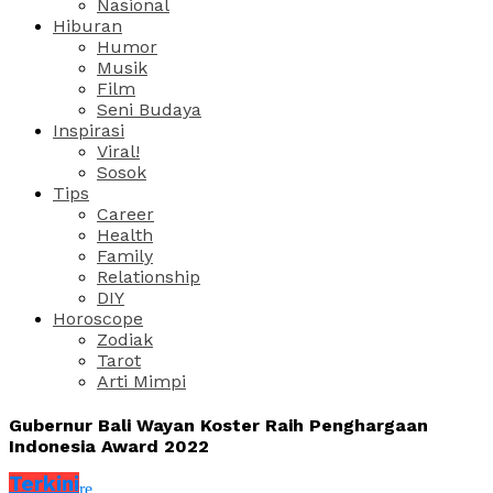
Nasional
Hiburan
Humor
Musik
Film
Seni Budaya
Inspirasi
Viral!
Sosok
Tips
Career
Health
Family
Relationship
DIY
Horoscope
Zodiak
Tarot
Arti Mimpi
Gubernur Bali Wayan Koster Raih Penghargaan
Indonesia Award 2022
Terkini
Share