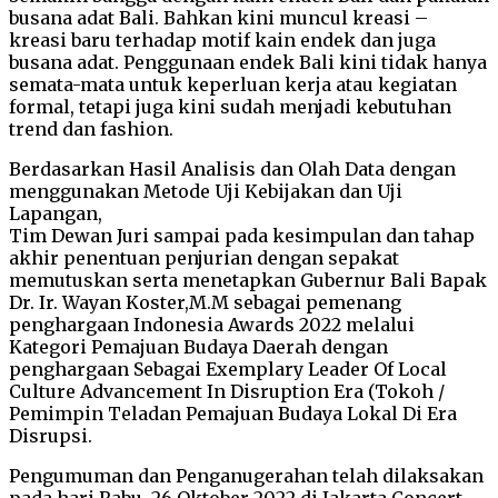
busana adat Bali. Bahkan kini muncul kreasi –
kreasi baru terhadap motif kain endek dan juga
busana adat. Penggunaan endek Bali kini tidak hanya
semata-mata untuk keperluan kerja atau kegiatan
formal, tetapi juga kini sudah menjadi kebutuhan
trend dan fashion.
Berdasarkan Hasil Analisis dan Olah Data dengan
menggunakan Metode Uji Kebijakan dan Uji
Lapangan,
Tim Dewan Juri sampai pada kesimpulan dan tahap
akhir penentuan penjurian dengan sepakat
memutuskan serta menetapkan Gubernur Bali Bapak
Dr. Ir. Wayan Koster,M.M sebagai pemenang
penghargaan Indonesia Awards 2022 melalui
Kategori Pemajuan Budaya Daerah dengan
penghargaan Sebagai Exemplary Leader Of Local
Culture Advancement In Disruption Era (Tokoh /
Pemimpin Teladan Pemajuan Budaya Lokal Di Era
Disrupsi.
Pengumuman dan Penganugerahan telah dilaksakan
pada hari Rabu, 26 Oktober 2022 di Jakarta Concert