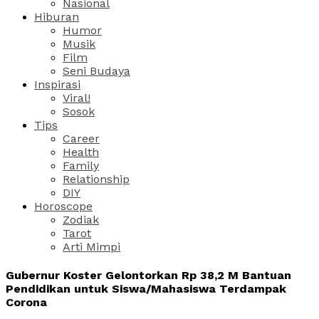
Nasional
Hiburan
Humor
Musik
Film
Seni Budaya
Inspirasi
Viral!
Sosok
Tips
Career
Health
Family
Relationship
DIY
Horoscope
Zodiak
Tarot
Arti Mimpi
Gubernur Koster Gelontorkan Rp 38,2 M Bantuan
Pendidikan untuk Siswa/Mahasiswa Terdampak
Corona