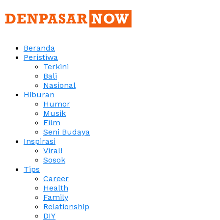
Beranda
Peristiwa
Terkini
Bali
Nasional
Hiburan
Humor
Musik
Film
Seni Budaya
Inspirasi
Viral!
Sosok
Tips
Career
Health
Family
Relationship
DIY