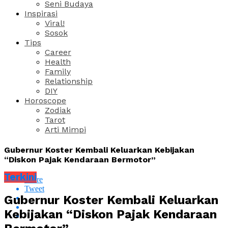
Seni Budaya
Inspirasi
Viral!
Sosok
Tips
Career
Health
Family
Relationship
DIY
Horoscope
Zodiak
Tarot
Arti Mimpi
Gubernur Koster Kembali Keluarkan Kebijakan
“Diskon Pajak Kendaraan Bermotor”
Terkini
Share
Tweet
Gubernur Koster Kembali Keluarkan
Kebijakan “Diskon Pajak Kendaraan