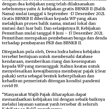
dengan dua kebijakan yang telah dilaksanakan
sebelumnya yaitu A: kebijakan gratis BBNKB II (Balik
Nama) mulai tanggal 4 September -17 Desember 2021.
Gratis BBNKB II diberikan kepada WP yang akan
melakjkan proses balik nama, mutasi lokal dan
mutasi dari luar bali. Dan selanjutnya B; Kebijakan
Pemutihan mulai tanggal 8 Juni – 17 Desember 2021.
Pemutihan merupakan pembebasan bunga dan denda
terhadap pembayaran PKB dan BBNKB II.
Ditegaskan pula oleh, Dewa Indra bahwa kebijakn
tersebut bertujuan untuk membenahi database
kendaraan, memberikan riang dan kesempatan
kepada WP yang menunggak 3tahun keatas untuk
menyelesaikan kewajibannya membayar pajak (clear
pakak) serta sebagai bentuk keberpihakan dan
kehadiran pemerintah ditengan kondisi pandemi
covid-19.
“Masyarakat Wajib Pajak diharapkan dapat
memanfaatkan kebijakan ini dengan sebaik-baiknya
melalui layanan samsat yanh tersebar di seluruh
Kab/Kota se-Bali”, pungkasnya.