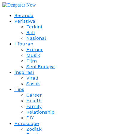
Beranda
Peristiwa
Terkini
Bali
Nasional
Hiburan
Humor
Musik
Film
Seni Budaya
Inspirasi
Viral!
Sosok
Tips
Career
Health
Family
Relationship
DIY
Horoscope
Zodiak