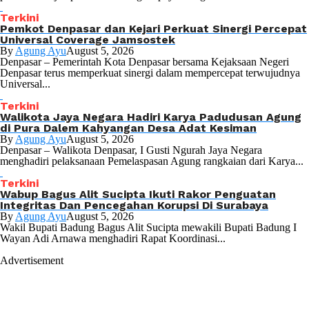
Terkini
Pemkot Denpasar dan Kejari Perkuat Sinergi Percepat
Universal Coverage Jamsostek
By
Agung Ayu
August 5, 2026
Denpasar – Pemerintah Kota Denpasar bersama Kejaksaan Negeri
Denpasar terus memperkuat sinergi dalam mempercepat terwujudnya
Universal...
Terkini
Walikota Jaya Negara Hadiri Karya Padudusan Agung
di Pura Dalem Kahyangan Desa Adat Kesiman
By
Agung Ayu
August 5, 2026
Denpasar – Walikota Denpasar, I Gusti Ngurah Jaya Negara
menghadiri pelaksanaan Pemelaspasan Agung rangkaian dari Karya...
Terkini
Wabup Bagus Alit Sucipta Ikuti Rakor Penguatan
Integritas Dan Pencegahan Korupsi Di Surabaya
By
Agung Ayu
August 5, 2026
Wakil Bupati Badung Bagus Alit Sucipta mewakili Bupati Badung I
Wayan Adi Arnawa menghadiri Rapat Koordinasi...
Advertisement