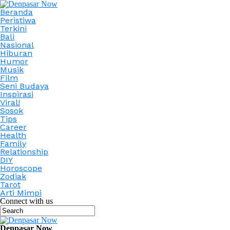
Beranda
Peristiwa
Terkini
Bali
Nasional
Hiburan
Humor
Musik
Film
Seni Budaya
Inspirasi
Viral!
Sosok
Tips
Career
Health
Family
Relationship
DIY
Horoscope
Zodiak
Tarot
Arti Mimpi
Connect with us
Denpasar Now