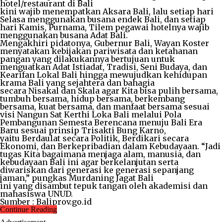
hotel/restaurant di Bali
kini wajib menempatkan Aksara Bali, lalu setiap hari
Selasa menggunakan busana endek Bali, dan setiap
hari Kamis, Purnama, Tilem pegawai hotelnya wajib
menggunakan busana Adat Bali.
Mengakhiri pidatonya, Gubernur Bali, Wayan Koster
menyatakan kebijakan pariwisata dan ketahanan
pangan yang dilakukannya bertujuan untuk
menguatkan Adat Istiadat, Tradisi, Seni Budaya, dan
Kearifan Lokal Bali hingga mewujudkan kehidupan
krama Bali yang sejahtera dan bahagia
secara Nisakal dan Skala agar Kita bisa pulih bersama,
tumbuh bersama, hidup bersama, berkembang
bersama, kuat bersama, dan manfaat bersama sesuai
visi Nangun Sat Kerthi Loka Bali melalui Pola
Pembangunan Semesta Berencana menuju Bali Era
Baru sesuai prinsip Trisakti Bung Karno,
yaitu Berdaulat secara Politik, Berdikari secara
Ekonomi, dan Berkepribadian dalam Kebudayaan. “Jadi
tugas Kita bagaimana menjaga alam, manusia, dan
kebudayaan Bali ini agar berkelanjutan serta
diwariskan dari generasi ke generasi sepanjang
jaman,” pungkas Murdaning Jagat Bali
ini yang disambut tepuk tangan oleh akademisi dan
mahasiswa UNUD.
Sumber : Baliprov.go.id
Continue Reading