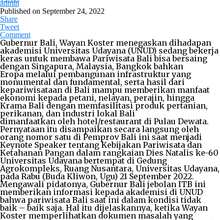
admin
Published on
September 24, 2022
Share
Tweet
Comment
Gubernur Bali, Wayan Koster menegaskan dihadapan
akademisi Universitas Udayana (UNUD) sedang bekerja
keras untuk membawa Pariwisata Bali bisa bersaing
dengan Singapura, Malaysia, Bangkok bahkan
Eropa melalui pembangunan infrastruktur yang
monumental dan fundamental, serta hasil dari
kepariwisataan di Bali mampu memberikan manfaat
ekonomi kepada petani, nelayan, perajin, hingga
Krama Bali dengan memfasilitasi produk pertanian,
perikanan, dan industri lokal Bali
dimanfaatkan oleh hotel/restaurant di Pulau Dewata.
Pernyataan itu disampaikan secara langsung oleh
orang nomor satu di Pemprov Bali ini saat menjadi
Keynote Speaker tentang Kebijakan Pariwisata dan
Ketahanan Pangan dalam rangkaian Dies Natalis ke-60
Universitas Udayana bertempat di Gedung
Agrokompleks, Ruang Nusantara, Universitas Udayana,
pada Rabu (Buda Kliwon, Ugu) 21 September 2022.
Mengawali pidatonya, Gubernur Bali jebolan ITB ini
memberikan informasi kepada akademisi di UNUD
bahwa pariwisata Bali saat ini dalam kondisi tidak
baik – baik saja. Hal itu dijelaskannya, ketika Wayan
Koster memperlihatkan dokumen masalah yang