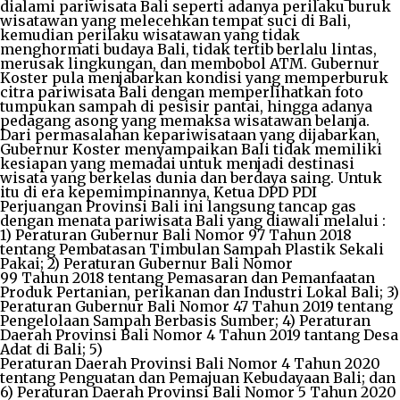
dialami pariwisata Bali seperti adanya perilaku buruk
wisatawan yang melecehkan tempat suci di Bali,
kemudian perilaku wisatawan yang tidak
menghormati budaya Bali, tidak tertib berlalu lintas,
merusak lingkungan, dan membobol ATM. Gubernur
Koster pula menjabarkan kondisi yang memperburuk
citra pariwisata Bali dengan memperlihatkan foto
tumpukan sampah di pesisir pantai, hingga adanya
pedagang asong yang memaksa wisatawan belanja.
Dari permasalahan kepariwisataan yang dijabarkan,
Gubernur Koster menyampaikan Bali tidak memiliki
kesiapan yang memadai untuk menjadi destinasi
wisata yang berkelas dunia dan berdaya saing. Untuk
itu di era kepemimpinannya, Ketua DPD PDI
Perjuangan Provinsi Bali ini langsung tancap gas
dengan menata pariwisata Bali yang diawali melalui :
1) Peraturan Gubernur Bali Nomor 97 Tahun 2018
tentang Pembatasan Timbulan Sampah Plastik Sekali
Pakai; 2) Peraturan Gubernur Bali Nomor
99 Tahun 2018 tentang Pemasaran dan Pemanfaatan
Produk Pertanian, perikanan dan Industri Lokal Bali; 3)
Peraturan Gubernur Bali Nomor 47 Tahun 2019 tentang
Pengelolaan Sampah Berbasis Sumber; 4) Peraturan
Daerah Provinsi Bali Nomor 4 Tahun 2019 tantang Desa
Adat di Bali; 5)
Peraturan Daerah Provinsi Bali Nomor 4 Tahun 2020
tentang Penguatan dan Pemajuan Kebudayaan Bali; dan
6) Peraturan Daerah Provinsi Bali Nomor 5 Tahun 2020