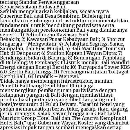
tentang Standar Penyelenggaraan
Kepariwisataan Budaya Bali.
Setelah mengeluarkan kebijakan, secara nyata
Gubernur Bali asal Desa Sembiran, Buleleng ini
kemudian membangun infrastruktur monumental dan
fundamental untuk mendukung pariwisata serta
membangkitkan perekonomian Bali yang diantaranya
seperti : 1) Pelindungan Kawasan Suci
Besakih; 2) Kawasan Pusat Kebudyaan Bali; 3) Shorcut
Singaraja – Mengwitani; 4) Pelabuhan Segitiga Sanur,
Sampalan, dan Bias Munjul; 5) Bali Maritime Tourism
Hub di Denpasar; 6) Stadion Kapten I Wayan Dipta; 7)
Bendungan Sidan di Badung; 8) Bendungan Tamblang
di Buleleng; 9) Pembangkit Listrik menuju Bali Mandiri
Energi dengan Energi Bersih; 10) Turyapada Tower KBS
6.0 Kerthi Bali; hingga 11) Pembangunan Jalan Tol Jagat
Kerthi Bali, Gilimanuk – Mengwi.
Tidak hanya membangun infrastruktur, mantan
Peneliti Balitbang Depdikbud RI ini juga
mensinergikan pembangunan pariwisata dengan
ketahanan pangan di Bali dengan memfasilitasi
produk hasil pertanian yang dibeli langsung oleh
hotel/restaurant di Pulau Dewata. “Saat ini hotel yang
sudah memanfaatkan beras, telur, garam, ikan, daging,
jeruk, manggis, salak, sayur, hingga arak Bali ialah
Marriott Group Hotel Bali dan The Apurva Kempinski
Hotel Bali,” ujar Gubernur Wayan Koster yang disambut
apresiasi tepuk tangan sembari menegaskan setiap