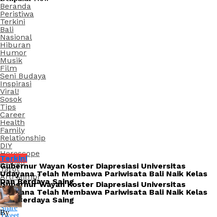
Beranda
Peristiwa
Terkini
Bali
Nasional
Hiburan
Humor
Musik
Film
Seni Budaya
Inspirasi
Viral!
Sosok
Tips
Career
Health
Family
Relationship
DIY
Horoscope
Terkini
Zodiak
Gubernur Wayan Koster Diapresiasi Universitas
Tarot
Udayana Telah Membawa Pariwisata Bali Naik Kelas
Arti Mimpi
Dan Berdaya Saing
Gubernur Wayan Koster Diapresiasi Universitas
Udayana Telah Membawa Pariwisata Bali Naik Kelas
Dan Berdaya Saing
Share
By
Tweet