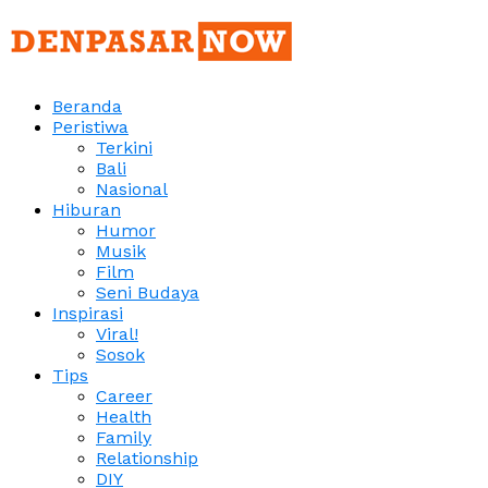
Beranda
Peristiwa
Terkini
Bali
Nasional
Hiburan
Humor
Musik
Film
Seni Budaya
Inspirasi
Viral!
Sosok
Tips
Career
Health
Family
Relationship
DIY