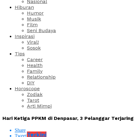
Nasional
Hiburan
Humor
Musik
Film
Seni Budaya
Inspirasi
Viral!
Sosok
Tips
Career
Health
Family
Relationship
DIY
Horoscope
Zodiak
Tarot
Arti Mimpi
Hari Ketiga PPKM di Denpasar, 3 Pelanggar Terjaring
Share
Terkini
Tweet