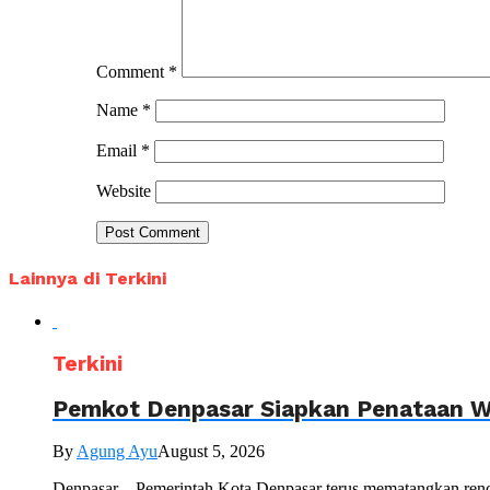
Comment
*
Name
*
Email
*
Website
Lainnya di Terkini
Terkini
Pemkot Denpasar Siapkan Penataan Wa
By
Agung Ayu
August 5, 2026
Denpasar – Pemerintah Kota Denpasar terus mematangkan renc