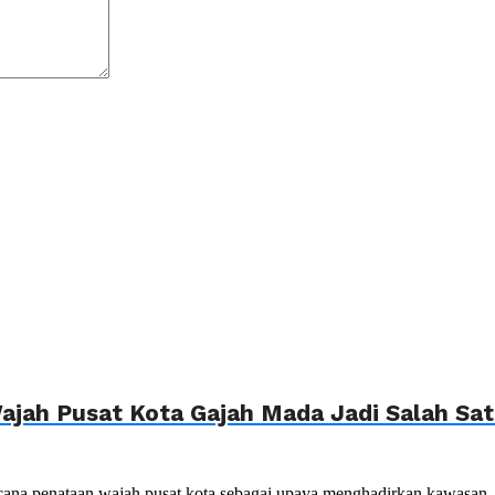
jah Pusat Kota Gajah Mada Jadi Salah Sat
ana penataan wajah pusat kota sebagai upaya menghadirkan kawasan..