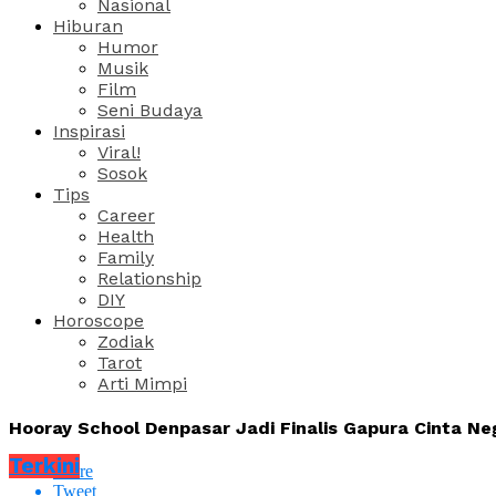
Nasional
Hiburan
Humor
Musik
Film
Seni Budaya
Inspirasi
Viral!
Sosok
Tips
Career
Health
Family
Relationship
DIY
Horoscope
Zodiak
Tarot
Arti Mimpi
Hooray School Denpasar Jadi Finalis Gapura Cinta Neg
Terkini
Share
Tweet