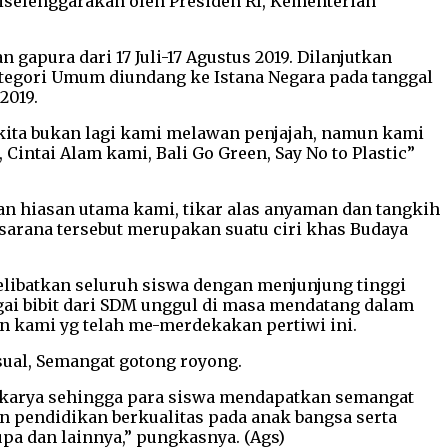
diselenggarakan oleh Presiden RI, Kementerian
gapura dari 17 Juli-17 Agustus 2019. Dilanjutkan
kategori Umum diundang ke Istana Negara pada tanggal
2019.
kita bukan lagi kami melawan penjajah, namun kami
ntai Alam kami, Bali Go Green, Say No to Plastic”
han hiasan utama kami, tikar alas anyaman dan tangkih
sarana tersebut merupakan suatu ciri khas Budaya
libatkan seluruh siswa dengan menjunjung tinggi
gai bibit dari SDM unggul di masa mendatang dalam
n kami yg telah me-merdekakan pertiwi ini.
isual, Semangat gotong royong.
erkarya sehingga para siswa mendapatkan semangat
 pendidikan berkualitas pada anak bangsa serta
pa dan lainnya,” pungkasnya. (Ags)