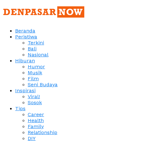
Beranda
Peristiwa
Terkini
Bali
Nasional
Hiburan
Humor
Musik
Film
Seni Budaya
Inspirasi
Viral!
Sosok
Tips
Career
Health
Family
Relationship
DIY