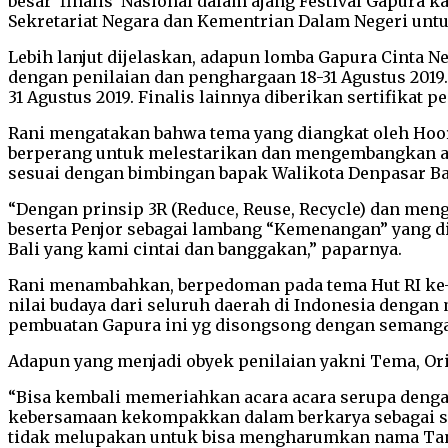
besar finalis Nasional dalam ajang Festival Gapura 
Sekretariat Negara dan Kementrian Dalam Negeri unt
Lebih lanjut dijelaskan, adapun lomba Gapura Cinta Ne
dengan penilaian dan penghargaan 18-31 Agustus 2019.
31 Agustus 2019. Finalis lainnya diberikan sertifikat
Rani mengatakan bahwa tema yang diangkat oleh Hoor
berperang untuk melestarikan dan mengembangkan alam
sesuai dengan bimbingan bapak Walikota Denpasar Ba
“Dengan prinsip 3R (Reduce, Reuse, Recycle) dan meng
beserta Penjor sebagai lambang “Kemenangan” yang di
Bali yang kami cintai dan banggakan,” paparnya.
Rani menambahkan, berpedoman pada tema Hut RI ke-7
nilai budaya dari seluruh daerah di Indonesia dengan
pembuatan Gapura ini yg disongsong dengan semangat
Adapun yang menjadi obyek penilaian yakni Tema, Orisi
“Bisa kembali memeriahkan acara acara serupa denga
kebersamaan kekompakkan dalam berkarya sebagai sal
tidak melupakan untuk bisa mengharumkan nama Tanah 