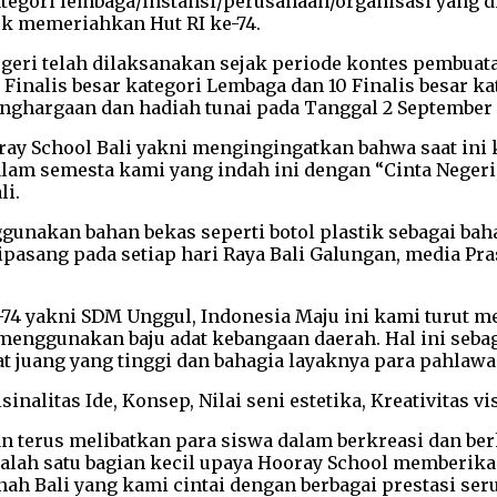
kategori lembaga/instansi/perusahaan/organisasi yang 
uk memeriahkan Hut RI ke-74.
geri telah dilaksanakan sejak periode kontes pembuatan 
 Finalis besar kategori Lembaga dan 10 Finalis besar 
 penghargaan dan hadiah tunai pada Tanggal 2 September 
ay School Bali yakni mengingingatkan bahwa saat ini 
 semesta kami yang indah ini dengan “Cinta Negeri, Ci
li.
gunakan bahan bekas seperti botol plastik sebagai ba
pasang pada setiap hari Raya Bali Galungan, media Pra
4 yakni SDM Unggul, Indonesia Maju ini kami turut me
 menggunakan baju adat kebangaan daerah. Hal ini seba
 juang yang tinggi dan bahagia layaknya para pahlawa
nalitas Ide, Konsep, Nilai seni estetika, Kreativitas v
n terus melibatkan para siswa dalam berkreasi dan b
ah satu bagian kecil upaya Hooray School memberikan
Bali yang kami cintai dengan berbagai prestasi seru