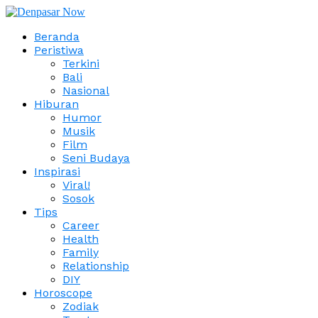
Beranda
Peristiwa
Terkini
Bali
Nasional
Hiburan
Humor
Musik
Film
Seni Budaya
Inspirasi
Viral!
Sosok
Tips
Career
Health
Family
Relationship
DIY
Horoscope
Zodiak