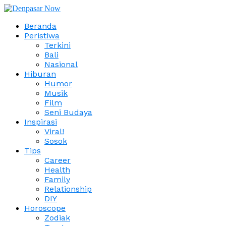
Beranda
Peristiwa
Terkini
Bali
Nasional
Hiburan
Humor
Musik
Film
Seni Budaya
Inspirasi
Viral!
Sosok
Tips
Career
Health
Family
Relationship
DIY
Horoscope
Zodiak