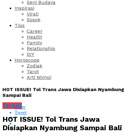
Seni Budaya
Inspirasi
Viral!
Sosok
Tips
Career
Health
Family
Relationship
DIY
Horoscope
Zodiak
Tarot
Arti Mimpi
HOT ISSUE! Tol Trans Jawa Disiapkan Nyambung
Sampai Bali
Terkini
Share
Tweet
HOT ISSUE! Tol Trans Jawa
Disiapkan Nyambung Sampai Bali