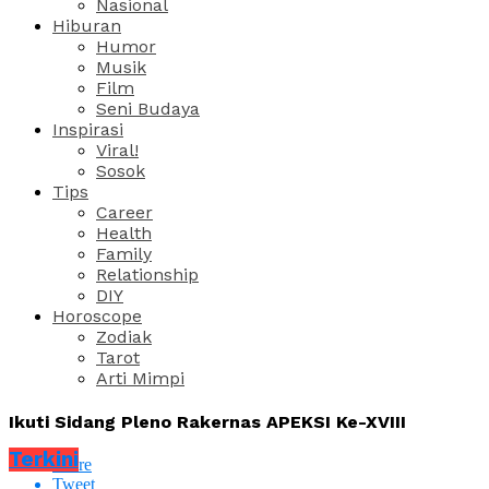
Nasional
Hiburan
Humor
Musik
Film
Seni Budaya
Inspirasi
Viral!
Sosok
Tips
Career
Health
Family
Relationship
DIY
Horoscope
Zodiak
Tarot
Arti Mimpi
Ikuti Sidang Pleno Rakernas APEKSI Ke-XVIII
Terkini
Share
Tweet