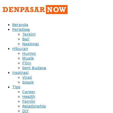
Beranda
Peristiwa
Terkini
Bali
Nasional
Hiburan
Humor
Musik
Film
Seni Budaya
Inspirasi
Viral!
Sosok
Tips
Career
Health
Family
Relationship
DIY