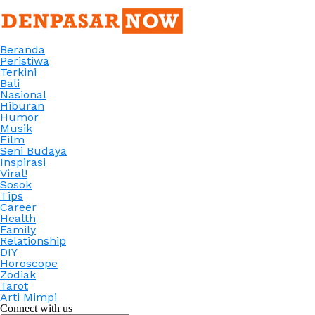
Beranda
Peristiwa
Terkini
Bali
Nasional
Hiburan
Humor
Musik
Film
Seni Budaya
Inspirasi
Viral!
Sosok
Tips
Career
Health
Family
Relationship
DIY
Horoscope
Zodiak
Tarot
Arti Mimpi
Connect with us