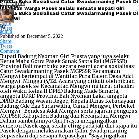
Prasta Buka Sosialisasi Catur Swadarmaning Pasek Di
Arti Mimpi
Mengwi
Ingatkan Warga Pasek Selalu Bersatu Bupati Giri
Prasta Buka Sosialisasi Catur Swadarmaning Pasek Di
Mengwi
Share
By
Tweet
admin
Published on
December 5, 2022
Share
Tweet
Comment
Bupati Badung Nyoman Giri Prasta yang juga selaku
Ketua Maha Gotra Pasek Sanak Sapta Rsi (MGPSSR)
Provinsi Bali membuka secara resmi acara sosialisasi
Catur Swadarmaning Pasek MGPSSR Kecamatan
Mengwi bertempat di Wantilan Pura Dalem Desa Adat
Mengwi, Minggu (4/12). Acara yang diikuti oleh ribuan
warga pasek se-Kecamatan Mengwi ini turut dihadiri
oleh Wakil Ketua II DPRD Badung Made Sunarta,
anggota DPRD Provinsi Bali Nyoman Laka, anggota
DPRD Badung Wayan Regep, Kepala Dinas Kebudayaan
Badung Gde Eka Sudarwitha, Camat Mengwi, Perbekel
Mengwi, Bendesa Adat Mengwi serta jajaran pengurus
MGPSSR Kabupaten Badung dan Kecamatan Mengwi
Dalam sambutannya Giri Prasta mengingatkan
semeton Pasek agar selalu eling pada jati diri siapa itu
Pasek dengan melaksanakan Catur Swadarmaning
Kepasekan dan sesana Kepasekan. “Saya ingatkan