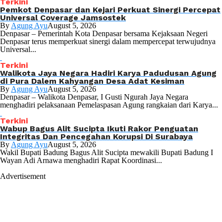
Terkini
Pemkot Denpasar dan Kejari Perkuat Sinergi Percepat
Universal Coverage Jamsostek
By
Agung Ayu
August 5, 2026
Denpasar – Pemerintah Kota Denpasar bersama Kejaksaan Negeri
Denpasar terus memperkuat sinergi dalam mempercepat terwujudnya
Universal...
Terkini
Walikota Jaya Negara Hadiri Karya Padudusan Agung
di Pura Dalem Kahyangan Desa Adat Kesiman
By
Agung Ayu
August 5, 2026
Denpasar – Walikota Denpasar, I Gusti Ngurah Jaya Negara
menghadiri pelaksanaan Pemelaspasan Agung rangkaian dari Karya...
Terkini
Wabup Bagus Alit Sucipta Ikuti Rakor Penguatan
Integritas Dan Pencegahan Korupsi Di Surabaya
By
Agung Ayu
August 5, 2026
Wakil Bupati Badung Bagus Alit Sucipta mewakili Bupati Badung I
Wayan Adi Arnawa menghadiri Rapat Koordinasi...
Advertisement