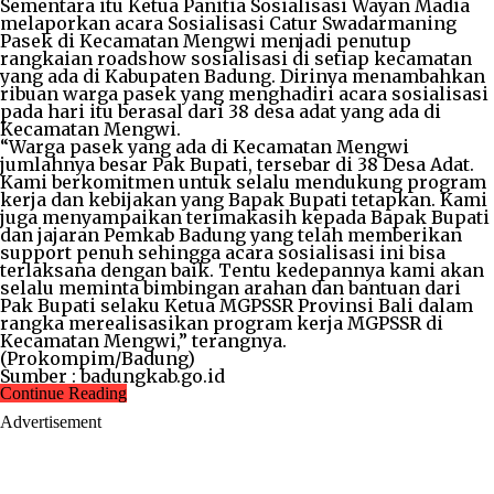
Sementara itu Ketua Panitia Sosialisasi Wayan Madia
melaporkan acara Sosialisasi Catur Swadarmaning
Pasek di Kecamatan Mengwi menjadi penutup
rangkaian roadshow sosialisasi di setiap kecamatan
yang ada di Kabupaten Badung. Dirinya menambahkan
ribuan warga pasek yang menghadiri acara sosialisasi
pada hari itu berasal dari 38 desa adat yang ada di
Kecamatan Mengwi.
“Warga pasek yang ada di Kecamatan Mengwi
jumlahnya besar Pak Bupati, tersebar di 38 Desa Adat.
Kami berkomitmen untuk selalu mendukung program
kerja dan kebijakan yang Bapak Bupati tetapkan. Kami
juga menyampaikan terimakasih kepada Bapak Bupati
dan jajaran Pemkab Badung yang telah memberikan
support penuh sehingga acara sosialisasi ini bisa
terlaksana dengan baik. Tentu kedepannya kami akan
selalu meminta bimbingan arahan dan bantuan dari
Pak Bupati selaku Ketua MGPSSR Provinsi Bali dalam
rangka merealisasikan program kerja MGPSSR di
Kecamatan Mengwi,” terangnya.
(Prokompim/Badung)
Sumber : badungkab.go.id
Continue Reading
Advertisement