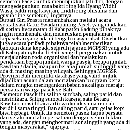
semeton Pasek untuk menunjukkan jati diri, dengan
mengedepankan rasa bakti ring Ida Hyang Widhi
Wasa, bakti ring kawitan, tindih ring bhisama dan
guyub ring semeton,” ingatnya.
Bupati Giri Prasta menambahkan melalui acara
sosialisasi Catur Swadarmaning Pasek yang diadakan
di setiap kecamatan di Kabupaten Badung pihaknya
ingin membenahi dan meluruskan pemahaman
kepasekan yang ada di tengah masyarakat. Disebutkan
juga secara pribadi pihaknya telah memberikan
bantuan dana kepada seluruh jajaran MGPSSR yang ada
di Kabupaten/Kota di Bali, yang dipergunakan untuk
menjalankan roda organisasi dan melakukan
pendataan berapa jumlah warga pasek, berapa jumlah
kawitan / dadia, maupun berapa jumlah sulinggih yang
ada di masing-masing wilayah. Sehingga MGPSSR
Provinsi Bali memiliki database yang valid, untuk
dijadikan acuan dalam menjalankan program kerja
dalam rangka meringankan beban sekaligus merajut
persatuan warga pasek se-Bali.
“Semeton Pasek itu saling sumbah, saling parid dan
mesidikara. Saling sumbah karena satu Betara
Kawitan, masidikara artinya duduk sama rendah
berdiri sama tinggi. Dan saling parid, satu gelas kopi
bisa berbagi. Untuk itu semeton pasek harus bersatu
dan selalu menjalin persatuan dengan seluruh klan
yang ada, dengan menghormati sor singgih yang ada di
tengah masyarakat,” ujarnya.