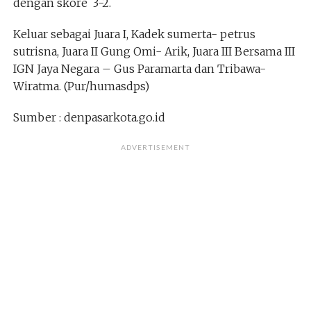
dengan skore 3-2.
Keluar sebagai Juara I, Kadek sumerta- petrus
sutrisna, Juara II Gung Omi- Arik, Juara III Bersama III
IGN Jaya Negara – Gus Paramarta dan Tribawa-
Wiratma. (Pur/humasdps)
Sumber : denpasarkota.go.id
ADVERTISEMENT