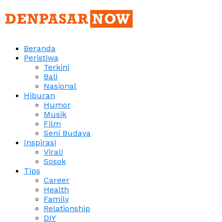
Beranda
Peristiwa
Terkini
Bali
Nasional
Hiburan
Humor
Musik
Film
Seni Budaya
Inspirasi
Viral!
Sosok
Tips
Career
Health
Family
Relationship
DIY