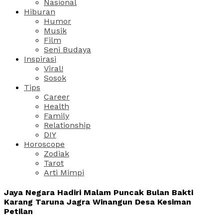
Nasional
Hiburan
Humor
Musik
Film
Seni Budaya
Inspirasi
Viral!
Sosok
Tips
Career
Health
Family
Relationship
DIY
Horoscope
Zodiak
Tarot
Arti Mimpi
Jaya Negara Hadiri Malam Puncak Bulan Bakti
Karang Taruna Jagra Winangun Desa Kesiman
Petilan