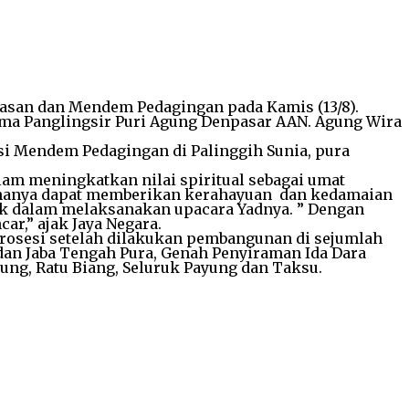
asan dan Mendem Pedagingan pada Kamis (13/8).
ama Panglingsir Puri Agung Denpasar AAN. Agung Wira
si Mendem Pedagingan di Palinggih Sunia, pura
am meningkatkan nilai spiritual sebagai umat
aknanya dapat memberikan kerahayuan dan kedamaian
pak dalam melaksanakan upacara Yadnya. ” Dengan
r,” ajak Jaya Negara.
rosesi setelah dilakukan pembangunan di sejumlah
 dan Jaba Tengah Pura, Genah Penyiraman Ida Dara
ng, Ratu Biang, Seluruk Payung dan Taksu.