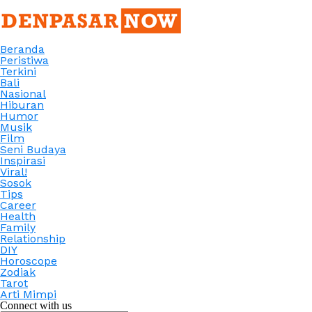
Beranda
Peristiwa
Terkini
Bali
Nasional
Hiburan
Humor
Musik
Film
Seni Budaya
Inspirasi
Viral!
Sosok
Tips
Career
Health
Family
Relationship
DIY
Horoscope
Zodiak
Tarot
Arti Mimpi
Connect with us