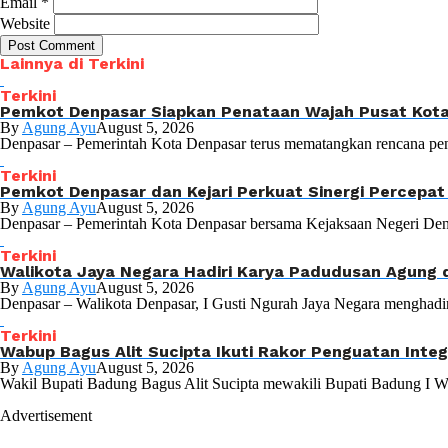
Email
*
Website
Lainnya di Terkini
Terkini
Pemkot Denpasar Siapkan Penataan Wajah Pusat Kota 
By
Agung Ayu
August 5, 2026
Denpasar – Pemerintah Kota Denpasar terus mematangkan rencana pen
Terkini
Pemkot Denpasar dan Kejari Perkuat Sinergi Percepa
By
Agung Ayu
August 5, 2026
Denpasar – Pemerintah Kota Denpasar bersama Kejaksaan Negeri Denp
Terkini
Walikota Jaya Negara Hadiri Karya Padudusan Agung 
By
Agung Ayu
August 5, 2026
Denpasar – Walikota Denpasar, I Gusti Ngurah Jaya Negara menghadir
Terkini
Wabup Bagus Alit Sucipta Ikuti Rakor Penguatan Inte
By
Agung Ayu
August 5, 2026
Wakil Bupati Badung Bagus Alit Sucipta mewakili Bupati Badung I W
Advertisement