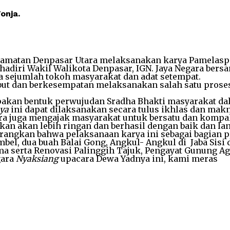
onja.
ecamatan Denpasar Utara melaksanakan karya Pamelasp
diri Wakil Walikota Denpasar, IGN. Jaya Negara bers
 sejumlah tokoh masyarakat dan adat setempat.
ebut dan berkesempatan melaksanakan salah satu prose
pakan bentuk perwujudan Sradha Bhakti masyarakat dal
ya
ini dapat dilaksanakan secara tulus ikhlas dan m
Negara juga mengajak masyarakat untuk bersatu dan kom
akan lebih ringan dan berhasil dengan baik dan lanca
angkan bahwa pelaksanaan karya ini sebagai bagian p
mbel, dua buah Balai Gong, Angkul- Angkul di Jaba Sisi
 serta Renovasi Palinggih Tajuk, Pengayat Gunung Agu
gara
Nyaksiang
upacara Dewa Yadnya ini, kami meras