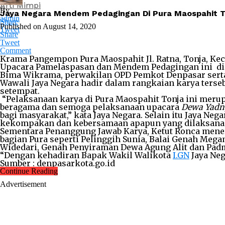
Arti Mimpi
By
Jaya Negara Mendem Pedagingan Di Pura Maospahit T
admin
Share
Published on
August 14, 2020
Tweet
Share
Tweet
Comment
Krama Pangempon Pura Maospahit Jl. Ratna, Tonja, K
Upacara Pamelaspasan dan Mendem Pedagingan ini diha
Bima Wikrama, perwakilan OPD Pemkot Denpasar serta
Wawali Jaya Negara hadir dalam rangkaian karya ters
setempat.
“Pelaksanaan karya di Pura Maospahit Tonja ini meru
beragama dan semoga pelaksanaan upacara
Dewa
Yadn
bagi masyarakat,” kata Jaya Negara. Selain itu Jaya 
kekompakan dan kebersamaan apapun yang dilaksanakan 
Sementara Penanggung Jawab Karya, Ketut Ronca mener
bagian Pura seperti Pelinggih Sunia, Balai Genah Mega
Widedari, Genah Penyiraman Dewa Agung Alit dan Padma
“Dengan kehadiran Bapak Wakil Walikota
I.GN
Jaya Ne
Sumber : denpasarkota.go.id
Continue Reading
Advertisement