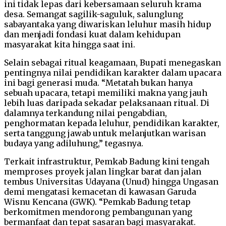
ini tidak lepas dari kebersamaan seluruh krama
desa. Semangat sagilik-saguluk, salunglung
sabayantaka yang diwariskan leluhur masih hidup
dan menjadi fondasi kuat dalam kehidupan
masyarakat kita hingga saat ini.
Selain sebagai ritual keagamaan, Bupati menegaskan
pentingnya nilai pendidikan karakter dalam upacara
ini bagi generasi muda. “Metatah bukan hanya
sebuah upacara, tetapi memiliki makna yang jauh
lebih luas daripada sekadar pelaksanaan ritual. Di
dalamnya terkandung nilai pengabdian,
penghormatan kepada leluhur, pendidikan karakter,
serta tanggung jawab untuk melanjutkan warisan
budaya yang adiluhung,” tegasnya.
Terkait infrastruktur, Pemkab Badung kini tengah
memproses proyek jalan lingkar barat dan jalan
tembus Universitas Udayana (Unud) hingga Ungasan
demi mengatasi kemacetan di kawasan Garuda
Wisnu Kencana (GWK). “Pemkab Badung tetap
berkomitmen mendorong pembangunan yang
bermanfaat dan tepat sasaran bagi masyarakat.