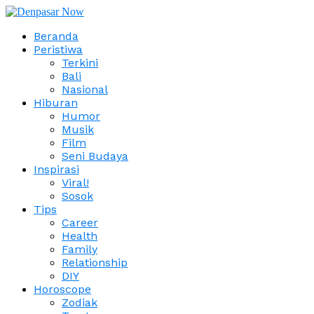
Beranda
Peristiwa
Terkini
Bali
Nasional
Hiburan
Humor
Musik
Film
Seni Budaya
Inspirasi
Viral!
Sosok
Tips
Career
Health
Family
Relationship
DIY
Horoscope
Zodiak