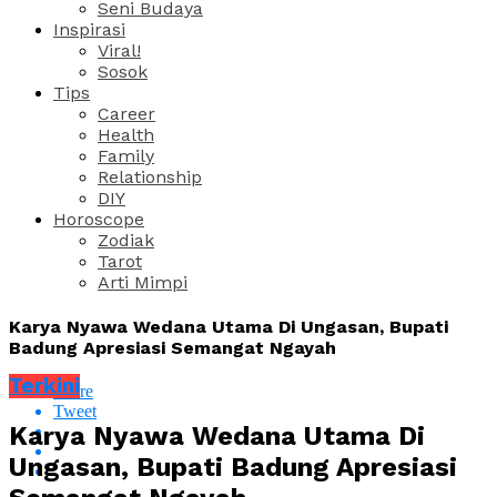
Seni Budaya
Inspirasi
Viral!
Sosok
Tips
Career
Health
Family
Relationship
DIY
Horoscope
Zodiak
Tarot
Arti Mimpi
Karya Nyawa Wedana Utama Di Ungasan, Bupati
Badung Apresiasi Semangat Ngayah
Terkini
Share
Tweet
Karya Nyawa Wedana Utama Di
Ungasan, Bupati Badung Apresiasi