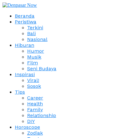
Beranda
Peristiwa
Terkini
Bali
Nasional
Hiburan
Humor
Musik
Film
Seni Budaya
Inspirasi
Viral!
Sosok
Tips
Career
Health
Family
Relationship
DIY
Horoscope
Zodiak