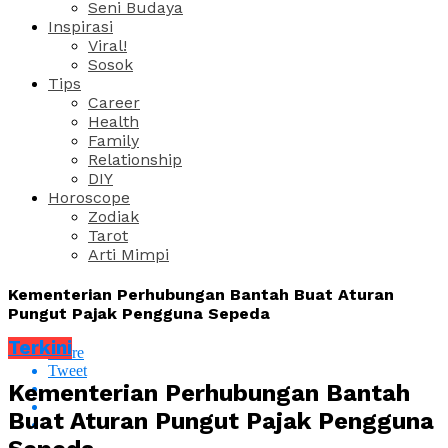
Seni Budaya
Inspirasi
Viral!
Sosok
Tips
Career
Health
Family
Relationship
DIY
Horoscope
Zodiak
Tarot
Arti Mimpi
Kementerian Perhubungan Bantah Buat Aturan
Pungut Pajak Pengguna Sepeda
Terkini
Share
Tweet
Kementerian Perhubungan Bantah
Buat Aturan Pungut Pajak Pengguna