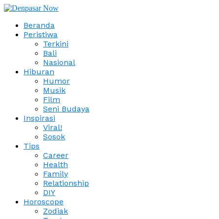
Beranda
Peristiwa
Terkini
Bali
Nasional
Hiburan
Humor
Musik
Film
Seni Budaya
Inspirasi
Viral!
Sosok
Tips
Career
Health
Family
Relationship
DIY
Horoscope
Zodiak