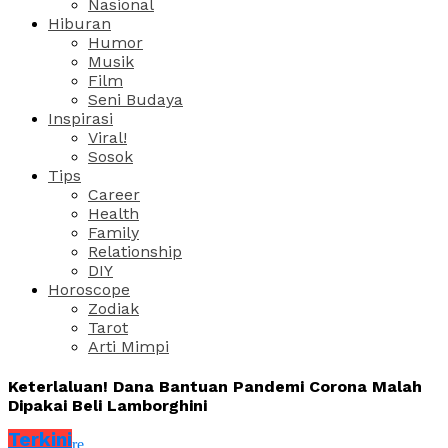
Nasional
Hiburan
Humor
Musik
Film
Seni Budaya
Inspirasi
Viral!
Sosok
Tips
Career
Health
Family
Relationship
DIY
Horoscope
Zodiak
Tarot
Arti Mimpi
Keterlaluan! Dana Bantuan Pandemi Corona Malah
Dipakai Beli Lamborghini
Terkini
Share