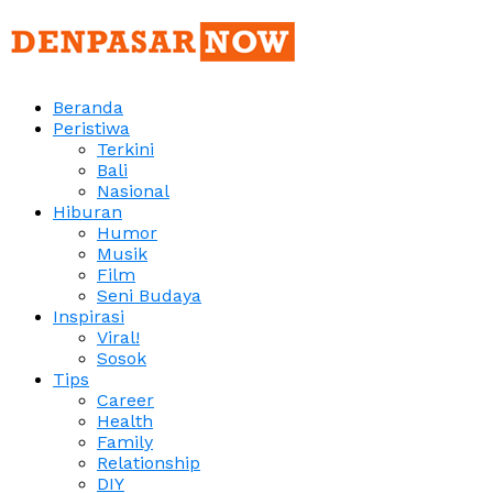
Beranda
Peristiwa
Terkini
Bali
Nasional
Hiburan
Humor
Musik
Film
Seni Budaya
Inspirasi
Viral!
Sosok
Tips
Career
Health
Family
Relationship
DIY