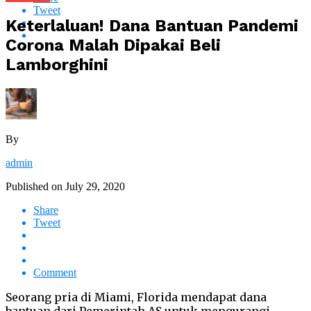
Tweet
Keterlaluan! Dana Bantuan Pandemi
Corona Malah Dipakai Beli
Lamborghini
By
admin
Published on
July 29, 2020
Share
Tweet
Comment
Seorang pria di Miami, Florida mendapat dana
bantuan dari Pemerintah AS untuk mengurangi