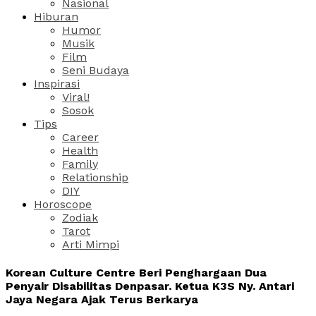
Nasional
Hiburan
Humor
Musik
Film
Seni Budaya
Inspirasi
Viral!
Sosok
Tips
Career
Health
Family
Relationship
DIY
Horoscope
Zodiak
Tarot
Arti Mimpi
Korean Culture Centre Beri Penghargaan Dua
Penyair Disabilitas Denpasar. Ketua K3S Ny. Antari
Jaya Negara Ajak Terus Berkarya