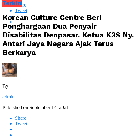
Terkini
Share
Tweet
Korean Culture Centre Beri
Penghargaan Dua Penyair
Disabilitas Denpasar. Ketua K3S Ny.
Antari Jaya Negara Ajak Terus
Berkarya
By
admin
Published on
September 14, 2021
Share
Tweet