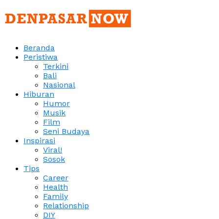
Beranda
Peristiwa
Terkini
Bali
Nasional
Hiburan
Humor
Musik
Film
Seni Budaya
Inspirasi
Viral!
Sosok
Tips
Career
Health
Family
Relationship
DIY