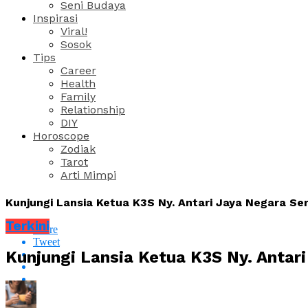
Seni Budaya
Inspirasi
Viral!
Sosok
Tips
Career
Health
Family
Relationship
DIY
Horoscope
Zodiak
Tarot
Arti Mimpi
Kunjungi Lansia Ketua K3S Ny. Antari Jaya Negara Se
Terkini
Share
Tweet
Kunjungi Lansia Ketua K3S Ny. Antar