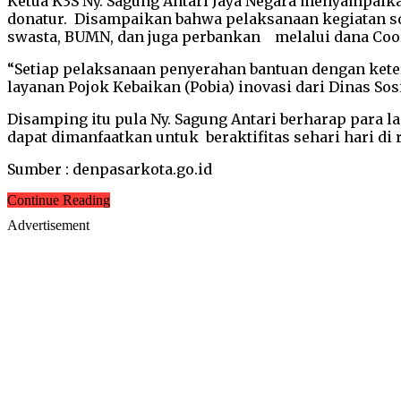
Ketua K3S Ny. Sagung Antari Jaya Negara menyampaikan
donatur. Disampaikan bahwa pelaksanaan kegiatan so
swasta, BUMN, dan juga perbankan melalui dana Coorp
“Setiap pelaksanaan penyerahan bantuan dengan keterl
layanan Pojok Kebaikan (Pobia) inovasi dari Dinas Sos
Disamping itu pula Ny. Sagung Antari berharap para l
dapat dimanfaatkan untuk beraktifitas sehari hari di
Sumber : denpasarkota.go.id
Continue Reading
Advertisement