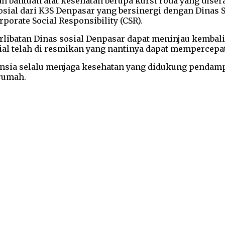
 bantuan alat kesehatan berupa kursi roda yang disera
sial dari K3S Denpasar yang bersinergi dengan Dinas 
orate Social Responsibility (CSR).
ibatan Dinas sosial Denpasar dapat meninjau kembali te
ial telah di resmikan yang nantinya dapat mempercepat 
ansia selalu menjaga kesehatan yang didukung pendampi
 rumah.