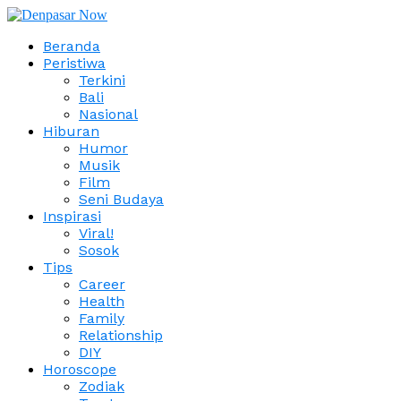
Beranda
Peristiwa
Terkini
Bali
Nasional
Hiburan
Humor
Musik
Film
Seni Budaya
Inspirasi
Viral!
Sosok
Tips
Career
Health
Family
Relationship
DIY
Horoscope
Zodiak