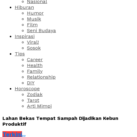
Nasional
Hiburan
Humor
Musik
Film
Seni Budaya
Inspirasi
Viral!
Sosok
Tips
Career
Health
Family
Relationship
DIY
Horoscope
Zodiak
Tarot
Arti Mimpi
Lahan Bekas Tempat Sampah Dijadikan Kebun
Produktif
Terkini
Share