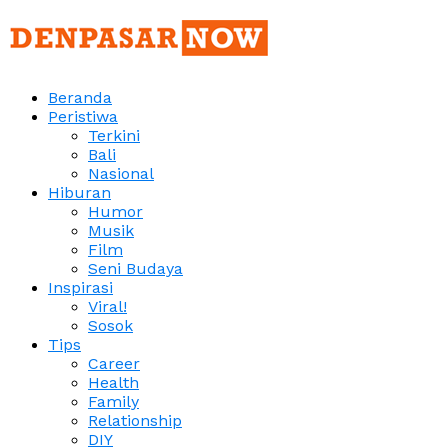
Beranda
Peristiwa
Terkini
Bali
Nasional
Hiburan
Humor
Musik
Film
Seni Budaya
Inspirasi
Viral!
Sosok
Tips
Career
Health
Family
Relationship
DIY