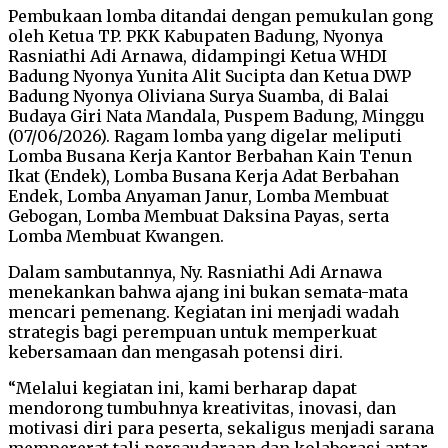
Pembukaan lomba ditandai dengan pemukulan gong
oleh Ketua TP. PKK Kabupaten Badung, Nyonya
Rasniathi Adi Arnawa, didampingi Ketua WHDI
Badung Nyonya Yunita Alit Sucipta dan Ketua DWP
Badung Nyonya Oliviana Surya Suamba, di Balai
Budaya Giri Nata Mandala, Puspem Badung, Minggu
(07/06/2026). Ragam lomba yang digelar meliputi
Lomba Busana Kerja Kantor Berbahan Kain Tenun
Ikat (Endek), Lomba Busana Kerja Adat Berbahan
Endek, Lomba Anyaman Janur, Lomba Membuat
Gebogan, Lomba Membuat Daksina Payas, serta
Lomba Membuat Kwangen.
Dalam sambutannya, Ny. Rasniathi Adi Arnawa
menekankan bahwa ajang ini bukan semata-mata
mencari pemenang. Kegiatan ini menjadi wadah
strategis bagi perempuan untuk memperkuat
kebersamaan dan mengasah potensi diri.
“Melalui kegiatan ini, kami berharap dapat
mendorong tumbuhnya kreativitas, inovasi, dan
motivasi diri para peserta, sekaligus menjadi sarana
mempererat tali persaudaraan dan kolaborasi antar