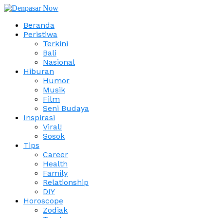
Beranda
Peristiwa
Terkini
Bali
Nasional
Hiburan
Humor
Musik
Film
Seni Budaya
Inspirasi
Viral!
Sosok
Tips
Career
Health
Family
Relationship
DIY
Horoscope
Zodiak