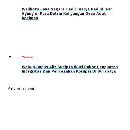
Walikota Jaya Negara Hadiri Karya Padudusan
Agung di Pura Dalem Kahyangan Desa Adat
Kesiman
Terkini
Wabup Bagus Alit Sucipta Ikuti Rakor Penguatan
Integritas Dan Pencegahan Korupsi Di Surabaya
Advertisement