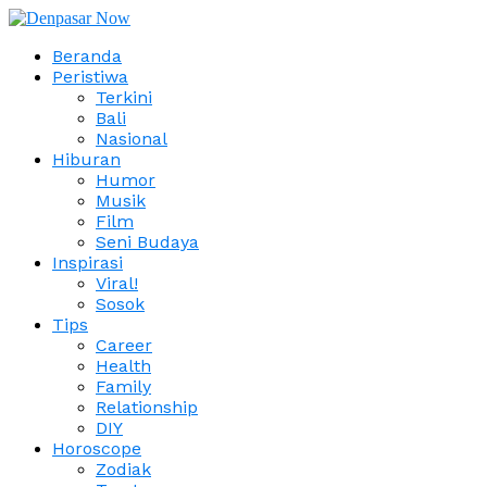
Beranda
Peristiwa
Terkini
Bali
Nasional
Hiburan
Humor
Musik
Film
Seni Budaya
Inspirasi
Viral!
Sosok
Tips
Career
Health
Family
Relationship
DIY
Horoscope
Zodiak