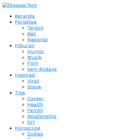
Beranda
Peristiwa
Terkini
Bali
Nasional
Hiburan
Humor
Musik
Film
Seni Budaya
Inspirasi
Viral!
Sosok
Tips
Career
Health
Family
Relationship
DIY
Horoscope
Zodiak