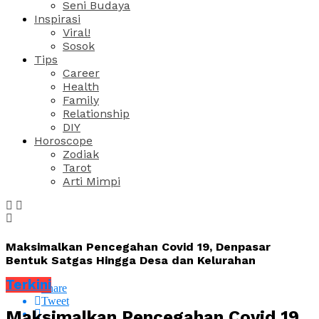
Seni Budaya
Inspirasi
Viral!
Sosok
Tips
Career
Health
Family
Relationship
DIY
Horoscope
Zodiak
Tarot
Arti Mimpi
Maksimalkan Pencegahan Covid 19, Denpasar
Bentuk Satgas Hingga Desa dan Kelurahan
Terkini
Share
Tweet
Maksimalkan Pencegahan Covid 19,