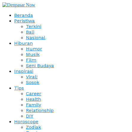
Beranda
Peristiwa
Terkini
Bali
Nasional
Hiburan
Humor
Musik
Film
Seni Budaya
Inspirasi
Viral!
Sosok
Tips
Career
Health
Family
Relationship
DIY
Horoscope
Zodiak