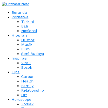
Beranda
Peristiwa
Terkini
Bali
Nasional
Hiburan
Humor
Musik
Film
Seni Budaya
Inspirasi
Viral!
Sosok
Tips
Career
Health
Family
Relationship
DIY
Horoscope
Zodiak