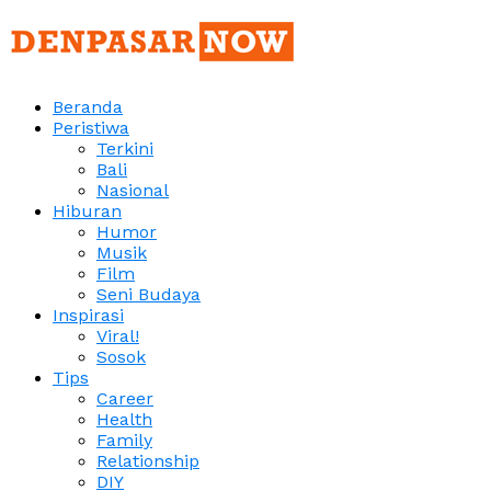
Beranda
Peristiwa
Terkini
Bali
Nasional
Hiburan
Humor
Musik
Film
Seni Budaya
Inspirasi
Viral!
Sosok
Tips
Career
Health
Family
Relationship
DIY