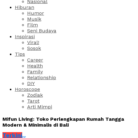
Nasional
Hiburan
Humor
Musik
Film
Seni Budaya
Inspirasi
Viral!
Sosok
Tips
Career
Health
Family
Relationship
DIY
Horoscope
Zodiak
Tarot
Arti Mimpi
Mifun Living: Toko Perlengkapan Rumah Tangga
Modern & Minimalis di Bali
Terkini
Share