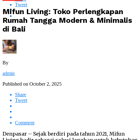
Tweet
Mifun Living: Toko Perlengkapan
Rumah Tangga Modern & Minimalis
di Bali
By
admin
Published on
October 2, 2025
Share
Tweet
Comment
Denpasar – Sejak berdiri pada tahun 2021, Mifun
Living hadir sebagai solusi lengkap untuk kebutuhan