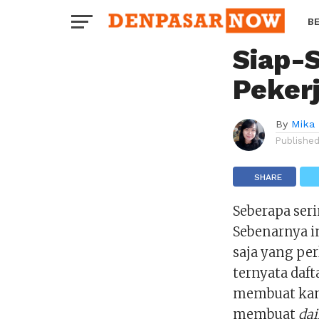
CAREER
Mulai 
B
Siap-
H
Peker
By
Mika 
Publishe
SHARE
Seberapa ser
Sebenarnya i
saja yang per
ternyata daft
membuat kam
membuat
dai