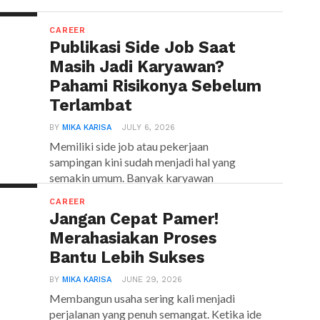
CAREER
Publikasi Side Job Saat
Masih Jadi Karyawan?
Pahami Risikonya Sebelum
Terlambat
BY
MIKA KARISA
JULY 6, 2026
Memiliki side job atau pekerjaan
sampingan kini sudah menjadi hal yang
semakin umum. Banyak karyawan
memanfaatkan...
CAREER
Jangan Cepat Pamer!
Merahasiakan Proses
Bantu Lebih Sukses
BY
MIKA KARISA
JUNE 29, 2026
Membangun usaha sering kali menjadi
perjalanan yang penuh semangat. Ketika ide