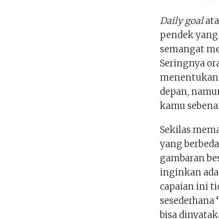
Daily goal
ata
pendek yang 
semangat me
Seringnya or
menentukan 
depan, namun
kamu sebenar
Sekilas mem
yang berbeda
gambaran bes
inginkan ada
capaian ini t
sesederhana
bisa dinyata