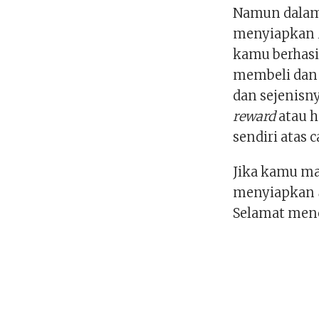
Namun dala
menyiapkan
kamu berhasi
membeli dan 
dan sejenisn
reward
atau h
sendiri atas c
Jika kamu ma
menyiapkan
Selamat men