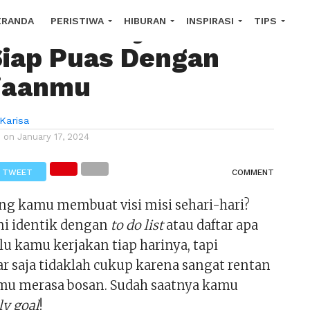
Susun Daily Goals!
ERANDA
PERISTIWA
HIBURAN
INSPIRASI
TIPS
Siap Puas Dengan
OROSCOPE
jaanmu
Karisa
d on
January 17, 2024
TWEET
COMMENT
ing kamu membuat visi misi sehari-hari?
ni identik dengan
to do list
atau daftar apa
lu kamu kerjakan tiap harinya, tapi
ar saja tidaklah cukup karena sangat rentan
u merasa bosan. Sudah saatnya kamu
ly goal
!