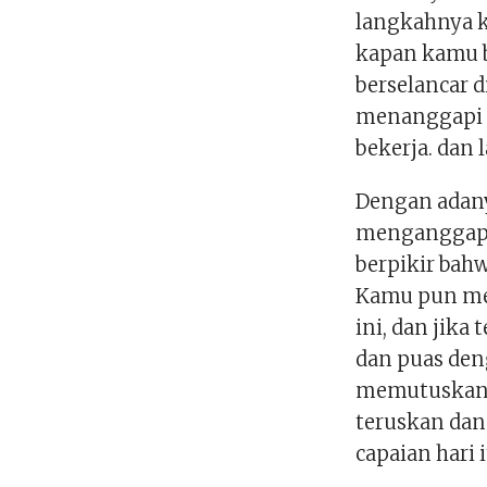
langkahnya 
kapan kamu b
berselancar 
menanggapi 
bekerja. dan 
Dengan ada
menganggap b
berpikir bahw
Kamu pun me
ini, dan jika
dan puas den
memutuskan a
teruskan da
capaian hari i