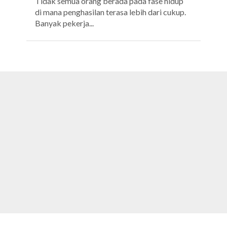
Tidak semua orang berada pada fase hidup
di mana penghasilan terasa lebih dari cukup.
Banyak pekerja...