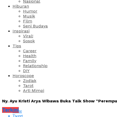
Nasional
Hiburan
Humor
Musik
Film
Seni Budaya
Inspirasi
Viral!
Sosok
Tips
Career
Health
Family
Relationship
DIY
Horoscope
Zodiak
Tarot
Arti Mimpi
Ny. Ayu Kristi Arya Wibawa Buka Talk Show “Perempu
Terkini
Share
Tweet