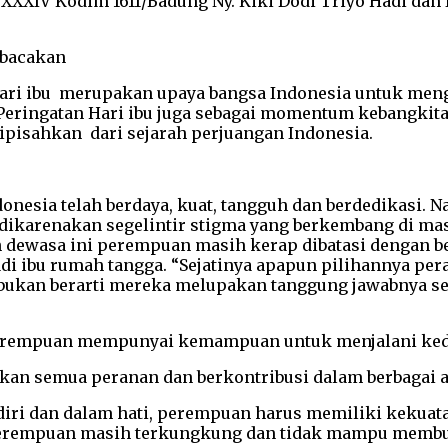
 XXXIV Kodim 1611/Badung Ny. Kiki Dodi Triyo Hadi dan
ibacakan
 Hari ibu merupakan upaya bangsa Indonesia untuk m
eringatan Hari ibu juga sebagai momentum kebangkita
ipisahkan dari sejarah perjuangan Indonesia.
esia telah berdaya, kuat, tangguh dan berdedikasi. 
ikarenakan segelintir stigma yang berkembang di masy
ewasa ini perempuan masih kerap dibatasi dengan ber
di ibu rumah tangga. “Sejatinya apapun pilihannya per
bukan berarti mereka melupakan tanggung jawabnya seb
perempuan mempunyai kemampuan untuk menjalani ked
kan semua peranan dan berkontribusi dalam berbagai
diri dan dalam hati, perempuan harus memiliki kekuat
perempuan masih terkungkung dan tidak mampu membuat