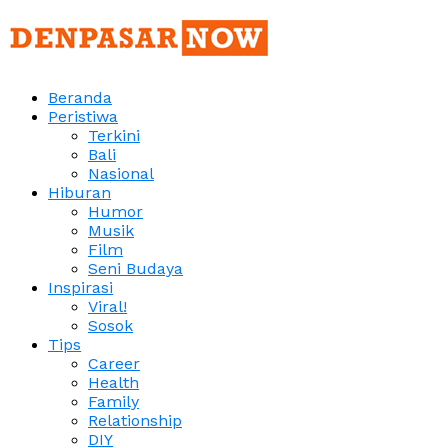
Beranda
Peristiwa
Terkini
Bali
Nasional
Hiburan
Humor
Musik
Film
Seni Budaya
Inspirasi
Viral!
Sosok
Tips
Career
Health
Family
Relationship
DIY