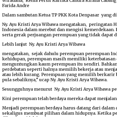
Wiradana, Ketua Persit Kartika Candra Kirana Cabang
Farida Andre
Dalam sambutan Ketua TP PKK Kota Denpasar yang d
Ny. Ayu Kristi Arya Wibawa mengatakan, peringatan
Indonesia dalam merebut dan mengisi kemerdekaan. P
serta gerak perjuangan perempuan yang tidak dapat d
Lebih lanjut Ny. Ayu Kristi Arya Wibawa
mengatakan, sejak dahulu perempuan perempuan Indon
kehidupan, perempuan masih memiliki keterbatasan d
menguntungkan kaum perempuan itu sendiri. Bahkan d
perdebatan seperti halnya memilih bekerja atau menja
atau lebih kurang. Perempuan yang memilih berkarir 
pula sebaliknya,” ucap Ny. Ayu Kristi Arya Wibawa.
Sesungguhnya menurut Ny. Ayu Kristi Arya Wibawa 
Kini perempuan telah berdaya mereka dapat menjalan
Menjadi perempuan berdaya harus datang dari dalam 
sekaligus membuat pilihan dalam hidupnya. Ketika 