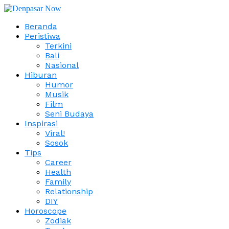
Beranda
Peristiwa
Terkini
Bali
Nasional
Hiburan
Humor
Musik
Film
Seni Budaya
Inspirasi
Viral!
Sosok
Tips
Career
Health
Family
Relationship
DIY
Horoscope
Zodiak