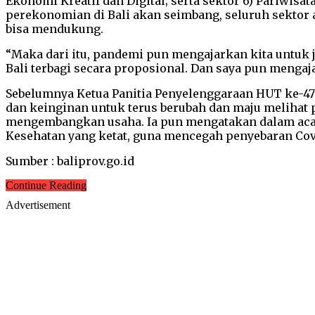
Ekonomi Kreatif dan Digital; serta sektor 6) Pariwi
perekonomian di Bali akan seimbang, seluruh sektor 
bisa mendukung.
“Maka dari itu, pandemi pun mengajarkan kita untuk j
Bali terbagi secara proposional. Dan saya pun mengaj
Sebelumnya Ketua Panitia Penyelenggaraan HUT ke-47 
dan keinginan untuk terus berubah dan maju melihat 
mengembangkan usaha. Ia pun mengatakan dalam acar
Kesehatan yang ketat, guna mencegah penyebaran Covi
Sumber : baliprov.go.id
Continue Reading
Advertisement