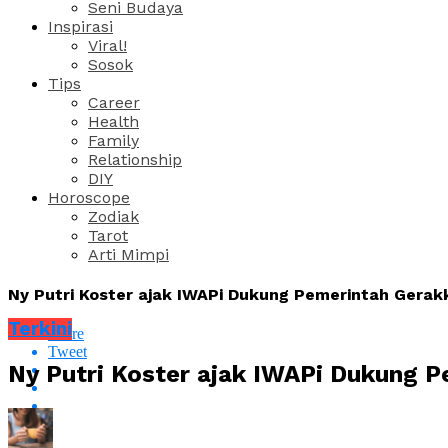
Seni Budaya
Inspirasi
Viral!
Sosok
Tips
Career
Health
Family
Relationship
DIY
Horoscope
Zodiak
Tarot
Arti Mimpi
Ny Putri Koster ajak IWAPi Dukung Pemerintah Gerak
Terkini
Share
Tweet
Ny Putri Koster ajak IWAPi Dukung 