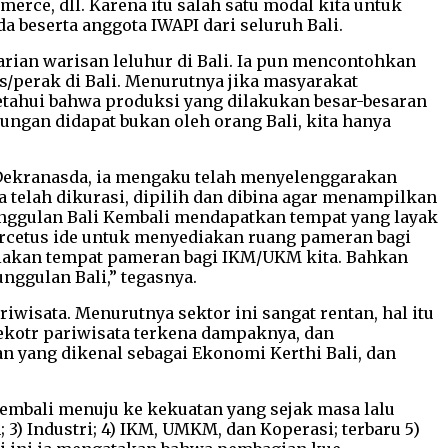
mmerce, dll. Karena itu salah satu modal kita untuk
a beserta anggota IWAPI dari seluruh Bali.
arian warisan leluhur di Bali. Ia pun mencontohkan
s/perak di Bali. Menurutnya jika masyarakat
etahui bahwa produksi yang dilakukan besar-besaran
ungan didapat bukan oleh orang Bali, kita hanya
 Dekranasda, ia mengaku telah menyelenggarakan
telah dikurasi, dipilih dan dibina agar menampilkan
nggulan Bali Kembali mendapatkan tempat yang layak
ercetus ide untuk menyediakan ruang pameran bagi
iakan tempat pameran bagi IKM/UKM kita. Bahkan
nggulan Bali,” tegasnya.
iwisata. Menurutnya sektor ini sangat rentan, hal itu
sekotr pariwisata terkena dampaknya, dan
 yang dikenal sebagai Ekonomi Kerthi Bali, dan
embali menuju ke kekuatan yang sejak masa lalu
; 3) Industri; 4) IKM, UMKM, dan Koperasi; terbaru 5)