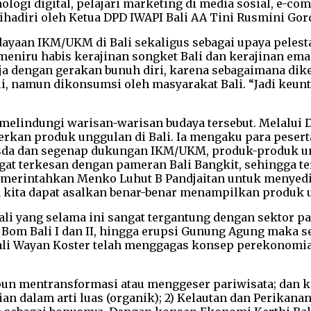
nologi digital, pelajari marketing di media sosial, e-co
ihadiri oleh Ketua DPD IWAPI Bali AA Tini Rusmini Gord
dayaan IKM/UKM di Bali sekaligus sebagai upaya pelest
meniru habis kerajinan songket Bali dan kerajinan ema
ja dengan gerakan bunuh diri, karena sebagaimana dik
li, namun dikonsumsi oleh masyarakat Bali. “Jadi keunt
 melindungi warisan-warisan budaya tersebut. Melalui
an produk unggulan di Bali. Ia mengaku para peserta 
nasda dan segenap dukungan IKM/UKM, produk-produk u
gat terkesan dengan pameran Bali Bangkit, sehingga t
memerintahkan Menko Luhut B Pandjaitan untuk menyed
a kita dapat asalkan benar-benar menampilkan produk u
li yang selama ini sangat tergantung dengan sektor par
k, Bom Bali I dan II, hingga erupsi Gunung Agung maka 
ali Wayan Koster telah menggagas konsep perekonomian
un mentransformasi atau menggeser pariwisata; dan k
ian dalam arti luas (organik); 2) Kelautan dan Perikanan