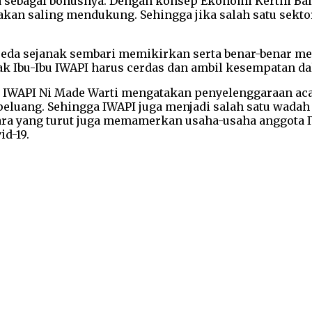
sata sebagai bonusnya. Dengan konsep Ekonomi Kerthi B
akan saling mendukung. Sehingga jika salah satu sekt
eda sejanak sembari memikirkan serta benar-benar mena
ak Ibu-Ibu IWAPI harus cerdas dan ambil kesempatan dal
IWAPI Ni Made Warti mengatakan penyelenggaraan acara
peluang. Sehingga IWAPI juga menjadi salah satu wada
a yang turut juga memamerkan usaha-usaha anggota IW
d-19.