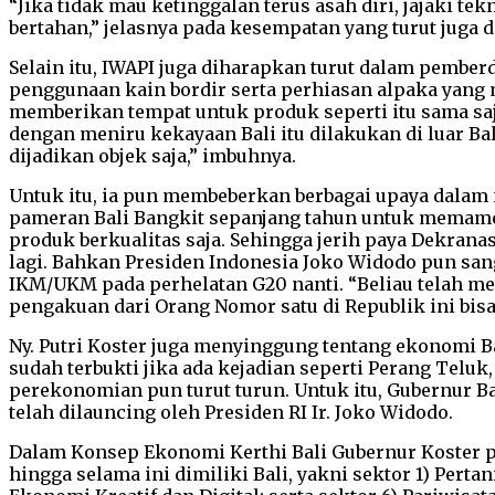
“Jika tidak mau ketinggalan terus asah diri, jajaki tek
bertahan,” jelasnya pada kesempatan yang turut juga d
Selain itu, IWAPI juga diharapkan turut dalam pember
penggunaan kain bordir serta perhiasan alpaka yang 
memberikan tempat untuk produk seperti itu sama sa
dengan meniru kekayaan Bali itu dilakukan di luar Ba
dijadikan objek saja,” imbuhnya.
Untuk itu, ia pun membeberkan berbagai upaya dalam
pameran Bali Bangkit sepanjang tahun untuk memamerk
produk berkualitas saja. Sehingga jerih paya Dekra
lagi. Bahkan Presiden Indonesia Joko Widodo pun san
IKM/UKM pada perhelatan G20 nanti. “Beliau telah 
pengakuan dari Orang Nomor satu di Republik ini bis
Ny. Putri Koster juga menyinggung tentang ekonomi Ba
sudah terbukti jika ada kejadian seperti Perang Telu
perekonomian pun turut turun. Untuk itu, Gubernur B
telah dilauncing oleh Presiden RI Ir. Joko Widodo.
Dalam Konsep Ekonomi Kerthi Bali Gubernur Koster p
hingga selama ini dimiliki Bali, yakni sektor 1) Pertan