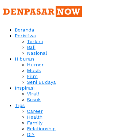
Beranda
Peristiwa
Terkini
Bali
Nasional
Hiburan
Humor
Musik
Film
Seni Budaya
Inspirasi
Viral!
Sosok
Tips
Career
Health
Family
Relationship
DIY