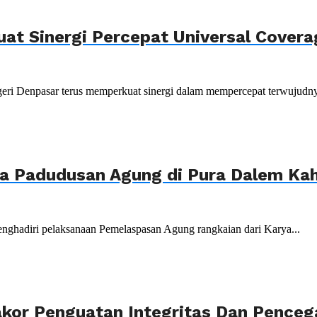
uat Sinergi Percepat Universal Cover
ri Denpasar terus memperkuat sinergi dalam mempercepat terwujudnya
ya Padudusan Agung di Pura Dalem K
nghadiri pelaksanaan Pemelaspasan Agung rangkaian dari Karya...
akor Penguatan Integritas Dan Penceg