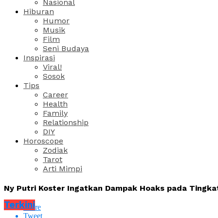
Nasional
Hiburan
Humor
Musik
Film
Seni Budaya
Inspirasi
Viral!
Sosok
Tips
Career
Health
Family
Relationship
DIY
Horoscope
Zodiak
Tarot
Arti Mimpi
Ny Putri Koster Ingatkan Dampak Hoaks pada Tingk
Terkini
Share
Tweet